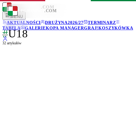
LEGIONISCI
.COM
LEGIONISCI
.COM
MENU
AKTUALNOŚCI
DRUŻYNA
2026/27
TERMINARZ
TABELA
GALERIE
KOPA MANAGER
GRAJ!
KOSZYKÓWKA
#
U18
32
artykułów