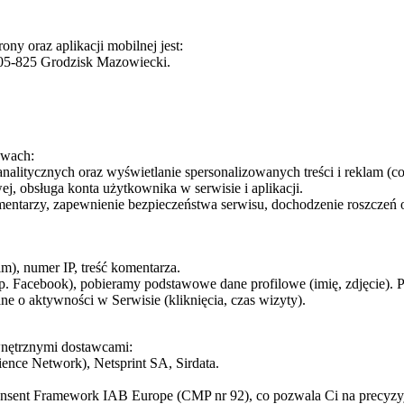
y oraz aplikacji mobilnej jest:
, 05-825 Grodzisk Mazowiecki.
awach:
analitycznych oraz wyświetlanie spersonalizowanych treści i reklam (co
wej, obsługa konta użytkownika w serwisie i aplikacji.
komentarzy, zapewnienie bezpieczeństwa serwisu, dochodzenie roszczeń o
), numer IP, treść komentarza.
np. Facebook), pobieramy podstawowe dane profilowe (imię, zdjęcie). 
ane o aktywności w Serwisie (kliknięcia, czas wizyty).
wnętrznymi dostawcami:
ence Network), Netsprint SA, Sirdata.
nsent Framework IAB Europe (CMP nr 92), co pozwala Ci na precyzy