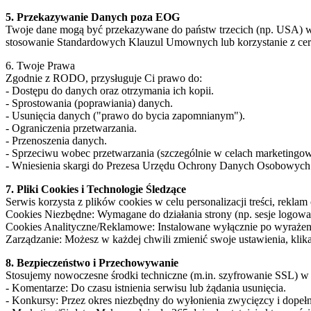
5. Przekazywanie Danych poza EOG
Twoje dane mogą być przekazywane do państw trzecich (np. USA) w 
stosowanie Standardowych Klauzul Umownych lub korzystanie z cer
6. Twoje Prawa
Zgodnie z RODO, przysługuje Ci prawo do:
- Dostępu do danych oraz otrzymania ich kopii.
- Sprostowania (poprawiania) danych.
- Usunięcia danych ("prawo do bycia zapomnianym").
- Ograniczenia przetwarzania.
- Przenoszenia danych.
- Sprzeciwu wobec przetwarzania (szczególnie w celach marketingo
- Wniesienia skargi do Prezesa Urzędu Ochrony Danych Osobowy
7. Pliki Cookies i Technologie Śledzące
Serwis korzysta z plików cookies w celu personalizacji treści, reklam 
Cookies Niezbędne: Wymagane do działania strony (np. sesje logowa
Cookies Analityczne/Reklamowe: Instalowane wyłącznie po wyrażen
Zarządzanie: Możesz w każdej chwili zmienić swoje ustawienia, klika
8. Bezpieczeństwo i Przechowywanie
Stosujemy nowoczesne środki techniczne (m.in. szyfrowanie SSL) w
- Komentarze: Do czasu istnienia serwisu lub żądania usunięcia.
- Konkursy: Przez okres niezbędny do wyłonienia zwycięzcy i dope