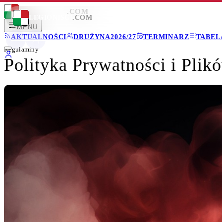
LEGIONISCI
.COM
LEGIONISCI
.COM
MENU
AKTUALNOŚCI
DRUŻYNA
2026/27
TERMINARZ
TABEL
Regulaminy
Polityka Prywatności i Pli