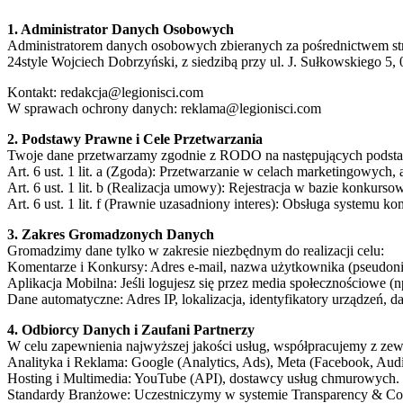
1. Administrator Danych Osobowych
Administratorem danych osobowych zbieranych za pośrednictwem stron
24style Wojciech Dobrzyński, z siedzibą przy ul. J. Sułkowskiego 5
Kontakt: redakcja@legionisci.com
W sprawach ochrony danych: reklama@legionisci.com
2. Podstawy Prawne i Cele Przetwarzania
Twoje dane przetwarzamy zgodnie z RODO na następujących podst
Art. 6 ust. 1 lit. a (Zgoda): Przetwarzanie w celach marketingowych, 
Art. 6 ust. 1 lit. b (Realizacja umowy): Rejestracja w bazie konkurso
Art. 6 ust. 1 lit. f (Prawnie uzasadniony interes): Obsługa systemu 
3. Zakres Gromadzonych Danych
Gromadzimy dane tylko w zakresie niezbędnym do realizacji celu:
Komentarze i Konkursy: Adres e-mail, nazwa użytkownika (pseudonim
Aplikacja Mobilna: Jeśli logujesz się przez media społecznościowe (
Dane automatyczne: Adres IP, lokalizacja, identyfikatory urządzeń, d
4. Odbiorcy Danych i Zaufani Partnerzy
W celu zapewnienia najwyższej jakości usług, współpracujemy z ze
Analityka i Reklama: Google (Analytics, Ads), Meta (Facebook, Audi
Hosting i Multimedia: YouTube (API), dostawcy usług chmurowych.
Standardy Branżowe: Uczestniczymy w systemie Transparency & Co