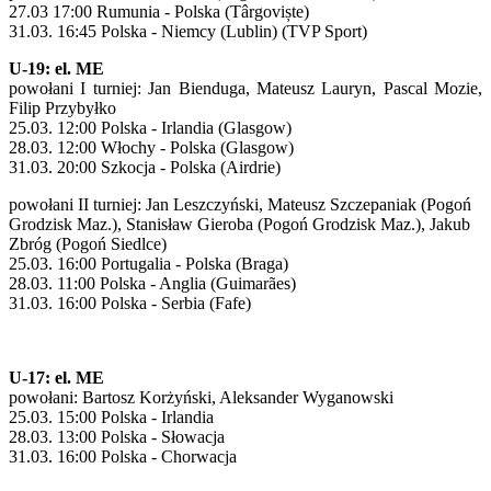
27.03 17:00 Rumunia - Polska (Târgoviște)
31.03. 16:45 Polska - Niemcy (Lublin) (TVP Sport)
U-19: el. ME
powołani I turniej: Jan Bienduga, Mateusz Lauryn, Pascal Mozie,
Filip Przybyłko
25.03. 12:00 Polska - Irlandia (Glasgow)
28.03. 12:00 Włochy - Polska (Glasgow)
31.03. 20:00 Szkocja - Polska (Airdrie)
powołani II turniej: Jan Leszczyński, Mateusz Szczepaniak (Pogoń
Grodzisk Maz.), Stanisław Gieroba (Pogoń Grodzisk Maz.), Jakub
Zbróg (Pogoń Siedlce)
25.03. 16:00 Portugalia - Polska (Braga)
28.03. 11:00 Polska - Anglia (Guimarães)
31.03. 16:00 Polska - Serbia (Fafe)
U-17: el. ME
powołani: Bartosz Korżyński, Aleksander Wyganowski
25.03. 15:00 Polska - Irlandia
28.03. 13:00 Polska - Słowacja
31.03. 16:00 Polska - Chorwacja