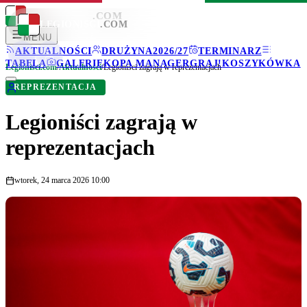
LEGIONISCI
.COM
LEGIONISCI
.COM
MENU
AKTUALNOŚCI
DRUŻYNA
2026/27
TERMINARZ
TABELA
GALERIE
KOPA MANAGER
GRAJ!
KOSZYKÓWKA
Legionisci.com
/
Aktualności
/
Legioniści zagrają w reprezentacjach
REPREZENTACJA
Legioniści zagrają w
reprezentacjach
wtorek, 24 marca 2026 10:00