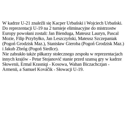
W kadrze U-21 znaleźli się Kacper Urbański i Wojciech Urbański.
Do reprezentacji U-19 na 2 turnieje eliminacyjne do mistrzostw
Europy powołani zostali: Jan Bienduga, Mateusz Lauryn, Pascal
Mozie, Filip Przybyłko, Jan Leszczyński, Mateusz Szczepaniak
(Pogoń Grodzisk Maz.), Stanisław Gieroba (Pogoń Grodzisk Maz.)
i Jakub Zbróg (Pogoń Siedlce).
Nie zabrakło także piłkarzy stołecznego zespołu w reprezentacjach
innych krajów - Petar Stojanović stanie przed szansą gry w kadrze
Słowenii, Ermal Krasniqi - Kosowa, Wahan Biczachczjan -
Armenii, a Samuel Kováčik - Słowacji U-19.