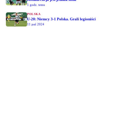
1 godz. temu
POLSKA
U-20: Niemcy 3-1 Polska. Grali legioniści
11 paź 2024