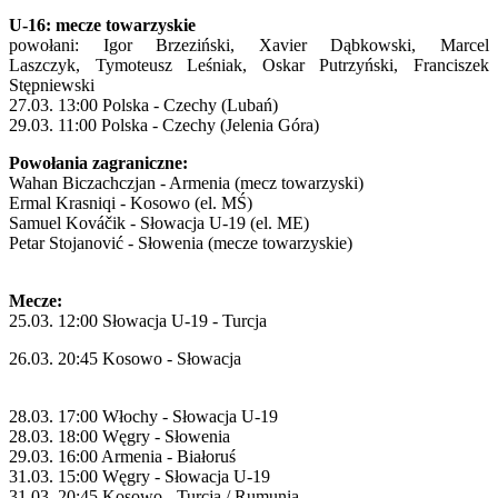
U-16: mecze towarzyskie
powołani: Igor Brzeziński, Xavier Dąbkowski, Marcel
Laszczyk, Tymoteusz Leśniak, Oskar Putrzyński, Franciszek
Stępniewski
27.03. 13:00 Polska - Czechy (Lubań)
29.03. 11:00 Polska - Czechy (Jelenia Góra)
Powołania zagraniczne:
Wahan Biczachczjan - Armenia (mecz towarzyski)
Ermal Krasniqi - Kosowo (el. MŚ)
Samuel Kováčik - Słowacja U-19 (el. ME)
Petar Stojanović - Słowenia (mecze towarzyskie)
Mecze:
25.03. 12:00 Słowacja U-19 - Turcja
26.03. 20:45 Kosowo - Słowacja
28.03. 17:00 Włochy - Słowacja U-19
28.03. 18:00 Węgry - Słowenia
29.03. 16:00 Armenia - Białoruś
31.03. 15:00 Węgry - Słowacja U-19
31.03. 20:45 Kosowo - Turcja / Rumunia