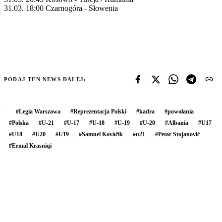
31.03. 18:00 Czarnogóra - Słowenia
PODAJ TEN NEWS DALEJ:
#
Legia Warszawa
#
Reprezentacja Polski
#
kadra
#
powołania
#
Polska
#
U-21
#
U-17
#
U-18
#
U-19
#
U-20
#
Albania
#
U17
#
U18
#
U20
#
U19
#
Samuel Kováčik
#
u21
#
Petar Stojanović
#
Ermal Krasniqi