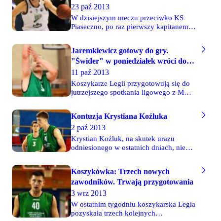
rozgrywek nie grał w powodu kontuzji.
23 paź 2013
W dzisiejszym meczu przeciwko KS
Piaseczno, po raz pierwszy kapitanem
Legii był Paweł Podobas. Popularny
"Pepe" po raz pierwszy od dłuższego
Jaremkiewicz gotowy do gry.
czasu zagrał na pozycji rozgrywającego,
"Świder" w poniedziałek wróci do
wobec kontuzji Holnickiego i
Paszkiewicza.
treningów
11 paź 2013
Koszykarze Legii przygotowują się do
jutrzejszego spotkania ligowego z MKS-
em Kalisz. Dobra wiadomość jest taka,
że do gry gotowy będzie Tomasz
Kontuzja Krystiana Koźluka
Jaremkiewicz, który ćwiczył przez cały
2 paź 2013
tydzień. Zabraknie na pewno Krystiana
Koźluka, Piotra Nawrota i Michała
Krystian Koźluk, na skutek urazu
Świderskiego. Z tej trójki, najszybciej
odniesionego w ostatnich dniach, nie
do treningów wróci "Świder".
będzie mógł wystąpić w sobotnim
meczu Legii z Muszkieterami Nowa Sól.
Koszykówka: Trzech nowych
Na razie nie wiadomo jak długo potrwa
zawodników. Trwają przygotowania
przerwa w grze naszego nowego
koszykarza, ale prawdopodobnie nasz
3 wrz 2013
zespół będzie musiał sobie przez 2-3
W ostatnim tygodniu koszykarska Legia
tygodnie radzić bez tego wysokiego
pozyskała trzech kolejnych
zawodnika. Więcej wyjaśnią