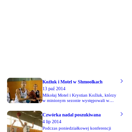
21-13. W
Gwardecki.
Mistrzostwach
półfinale
Radomia,
zmierzyli
które
się z
rozegrane
Anwilem
zostały w
Włocławek,
ostatni
z którym
weekend.
wygrali 22-
14.
Koźluk i Motel w Shmoolkach
13 paź 2014
Mikołaj Motel i Krystian Koźluk, którzy
w minionym sezonie występowali w
barwach Legii, sezon 2014/15 spędzą w
III-ligowym zespole Shmoolky
Czwórka nadal poszukiwana
Warszawa. W drużynie tej występują
4 lip 2014
także inni byli legioniści - Tomek
Rudko, Szymona Złomańczuk i Marcin
Podczas poniedziałkowej konferencji