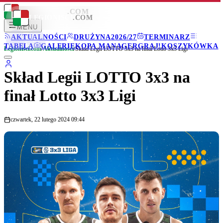
LEGIONISCI
.COM
LEGIONISCI
.COM
MENU
AKTUALNOŚCI
DRUŻYNA
2026/27
TERMINARZ
TABELA
GALERIE
KOPA MANAGER
GRAJ!
KOSZYKÓWKA
Legionisci.com
/
Aktualności
/
Skład Legii LOTTO 3x3 na finał Lotto 3x3 Ligi
Skład Legii LOTTO 3x3 na
finał Lotto 3x3 Ligi
czwartek, 22 lutego 2024 09:44