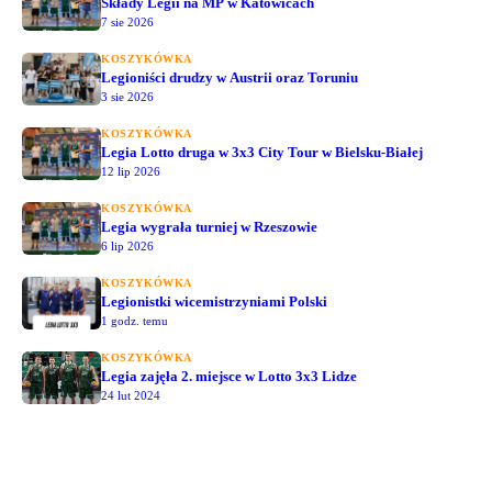
Składy Legii na MP w Katowicach
7 sie 2026
KOSZYKÓWKA
Legioniści drudzy w Austrii oraz Toruniu
3 sie 2026
KOSZYKÓWKA
Legia Lotto druga w 3x3 City Tour w Bielsku-Białej
12 lip 2026
KOSZYKÓWKA
Legia wygrała turniej w Rzeszowie
6 lip 2026
KOSZYKÓWKA
Legionistki wicemistrzyniami Polski
1 godz. temu
KOSZYKÓWKA
Legia zajęła 2. miejsce w Lotto 3x3 Lidze
24 lut 2024