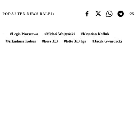
PODAJ TEN NEWS DALEJ:
#
Legia Warszawa
#
Michał Wojtyński
#
Krystian Koźluk
#
Arkadiusz Kobus
#
kosz 3x3
#
lotto 3x3 liga
#
Jacek Gwardecki