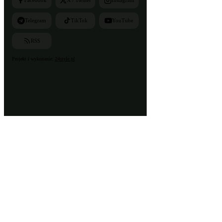
Facebook
X / Twitter
Instagram
Telegram
TikTok
YouTube
RSS
Projekt i wykonanie:
24style.pl