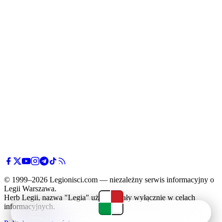
© 1999–2026 Legionisci.com — niezależny serwis informacyjny o
Legii Warszawa.
Herb Legii, nazwa "Legia" użyte zostały wyłącznie w celach
informacyjnych.
Newsy
Terminarz
Tabela
Menu