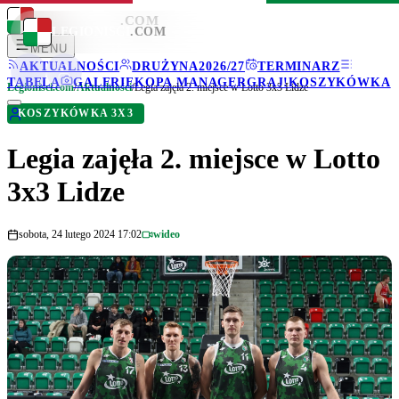
LEGIONISCI
.COM
LEGIONISCI
.COM
MENU
AKTUALNOŚCI
DRUŻYNA
2026/27
TERMINARZ
TABELA
GALERIE
KOPA MANAGER
GRAJ!
KOSZYKÓWKA
Legionisci.com
/
Aktualności
/
Legia zajęła 2. miejsce w Lotto 3x3 Lidze
KOSZYKÓWKA 3X3
Legia zajęła 2. miejsce w Lotto
3x3 Lidze
sobota, 24 lutego 2024 17:02
wideo