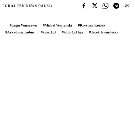
PODAJ TEN NEWS DALEJ:
#
Legia Warszawa
#
Michał Wojtyński
#
Krystian Koźluk
#
Arkadiusz Kobus
#
kosz 3x3
#
lotto 3x3 liga
#
Jacek Gwardecki