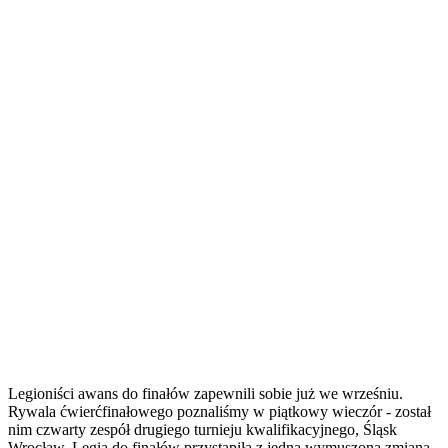
Legioniści awans do finałów zapewnili sobie już we wrześniu.
Rywala ćwierćfinałowego poznaliśmy w piątkowy wieczór - został
nim czwarty zespół drugiego turnieju kwalifikacyjnego, Śląsk
Wrocław. Legia do finałów przystąpiła z jedną wymuszoną zmianą