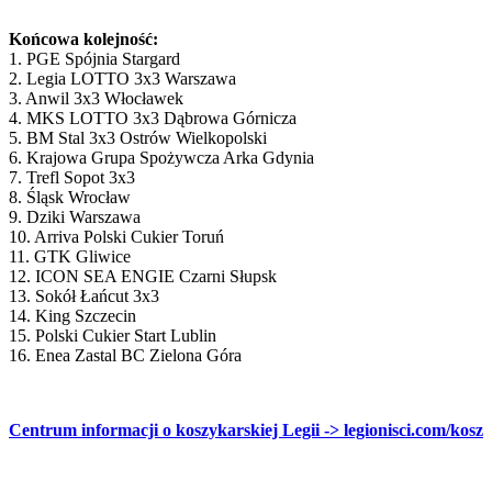
Końcowa kolejność:
1. PGE Spójnia Stargard
2. Legia LOTTO 3x3 Warszawa
3. Anwil 3x3 Włocławek
4. MKS LOTTO 3x3 Dąbrowa Górnicza
5. BM Stal 3x3 Ostrów Wielkopolski
6. Krajowa Grupa Spożywcza Arka Gdynia
7. Trefl Sopot 3x3
8. Śląsk Wrocław
9. Dziki Warszawa
10. Arriva Polski Cukier Toruń
11. GTK Gliwice
12. ICON SEA ENGIE Czarni Słupsk
13. Sokół Łańcut 3x3
14. King Szczecin
15. Polski Cukier Start Lublin
16. Enea Zastal BC Zielona Góra
Centrum informacji o koszykarskiej Legii -> legionisci.com/kosz