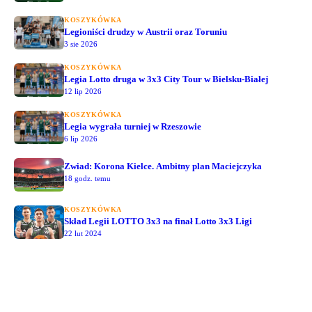
KOSZYKÓWKA
Legioniści drudzy w Austrii oraz Toruniu
3 sie 2026
KOSZYKÓWKA
Legia Lotto druga w 3x3 City Tour w Bielsku-Białej
12 lip 2026
KOSZYKÓWKA
Legia wygrała turniej w Rzeszowie
6 lip 2026
Zwiad: Korona Kielce. Ambitny plan Maciejczyka
18 godz. temu
KOSZYKÓWKA
Skład Legii LOTTO 3x3 na finał Lotto 3x3 Ligi
22 lut 2024