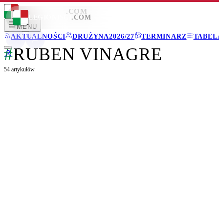
LEGIONISCI
.COM
LEGIONISCI
.COM
MENU
AKTUALNOŚCI
DRUŻYNA
2026/27
TERMINARZ
TABEL
#
RUBEN VINAGRE
54
artykułów