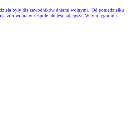
iedziela były dla zawodników dniami wolnymi. Od poniedziałku
ja zdrowotna w zespole nie jest najlepsza. W tym tygodniu
jbliższej kolejce stoi pod znakiem zapytania?