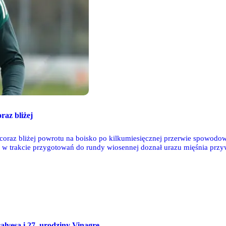
raz bliżej
coraz bliżej powrotu na boisko po kilkumiesięcznej przerwie spowodowa
a w trakcie przygotowań do rundy wiosennej doznał urazu mięśnia przyw
alvesa i 27. urodziny Vinagre