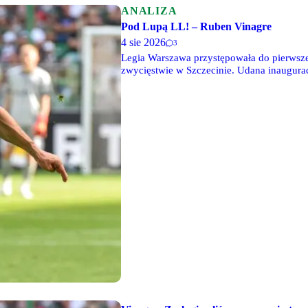
ANALIZA
Pod Lupą LL! – Ruben Vinagre
4 sie 2026
3
Legia Warszawa przystępowała do pierwsz
zwycięstwie w Szczecinie. Udana inaugura
nowe rozdanie, więc tym bardziej istotne by
starciach z „Miedziowymi” napawała prze
zawodników, który dostał szansę gry od 1. 
ważnym ogniwem w układance Marka Papszu