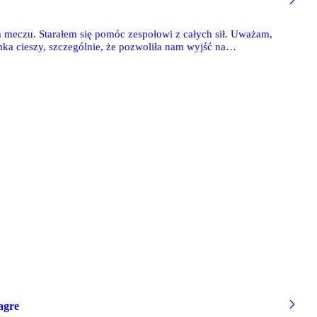
m meczu. Starałem się pomóc zespołowi z całych sił. Uważam,
amka cieszy, szczególnie, że pozwoliła nam wyjść na
 ja nie trafił do siatki, to zrobiłby to ktoś inny.
ł po zwycięstwie z Zagłębiem Lubin lewy wahadłowy Legii
agre