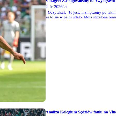
Vinagre: Zasługiwaliśmy na zwycięstwo
2 sie 2026
4
- Oczywiście, że jestem zmęczony po taki
że to się w pełni udało. Moja strzelona br
prowadzenie. Wydaje mi się jednak, że gdybym
Zasługiwaliśmy na zwycięstwo - powiedzia
Warszawa, Ruben Vinagre.
Analiza Kolegium Sędziów faulu na Vin