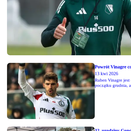
Powrót Vinagre co
13 kwi 2026
Ruben Vinagre jest 
początku grudnia, 
go z gry na dłużej.
32. urodziny Gonc