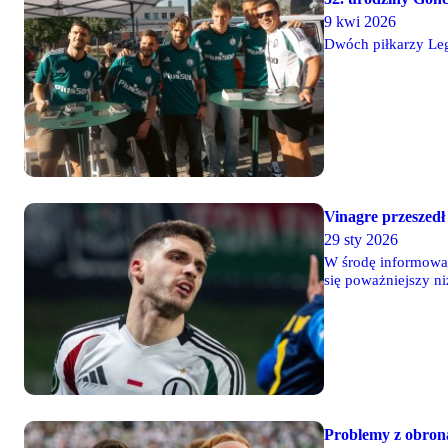
9 kwi 2026
Dwóch piłkarzy Leg
Vinagre przeszedł
29 sty 2026
W środę informowali
się poważniejszy ni
Problemy z obron