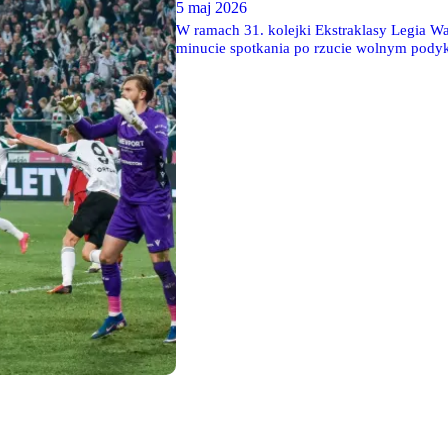
5 maj 2026
W ramach 31. kolejki Ekstraklasy Legia 
minucie spotkania po rzucie wolnym podyk
opinie, że przewinienia w tej sytuacji nie by