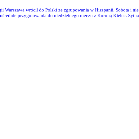
gii Warszawa wrócił do Polski ze zgrupowania w Hiszpanii. Sobota i n
pośrednie przygotowania do niedzielnego meczu z Koroną Kielce. Sytuac
o kilku podstawowych zawodników. O kogo chodzi i czy Ich występ w na