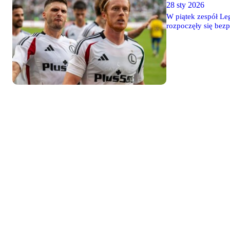
28 sty 2026
W piątek zespół Le
rozpoczęły się bez
nadal nie trenował