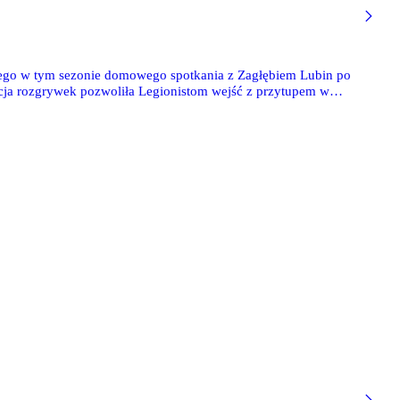
ego w tym sezonie domowego spotkania z Zagłębiem Lubin po
cja rozgrywek pozwoliła Legionistom wejść z przytupem w
ło podtrzymanie tej passy. Dobra seria Legii w ostatnich
d niedzielnym starciem sporym optymizmem. Jednym z
minuty, był Ruben Vinagre. Portugalczyk powoli staje się
na, a jego forma rośnie z meczu na mecz.