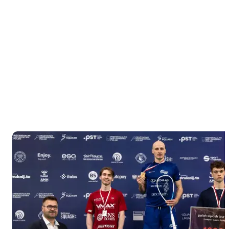
squasha, w
których
wzięli
udział
zawodnicy
Legii -
Jakub
Pytlowany,
Jan
Samborski i
Anna
Jakubiec.