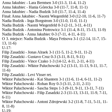
Anna Jakubiec - Lara Berntsen 3-0 (11-3, 11-4, 11-2)
Anna Jakubiec - Hania Górecka 3-0 (11-7, 11-8, 11-1)
Anna Jakubiec - Nadia Budzik 3-0 (11-7, 11-4, 11-4)
Finał: Anna Jakubiec - Naomi Wiegenfeld 3-0 (12-10, 11-6, 11-7)
Nadia Budzik - Inga Borgstrom 3-0 (11-0, 11-0, 11-1)
Nadia Budzik - Naomi Wiegenfeld 0-3 (2-11, 3-11, 4-11)
Nadia Budzik - Antonina Piotrowicz 3-1 (11-4, 8-11, 15-13, 11-9)
Nadia Budzik - Anna Jakubiec 0-3 (7-11, 4-11, 4-11)
O 3. miejsce: Nadia Budzik - Maya Fetisova 3-1 (12-14, 11-7, 15-
13, 11-6)
U-17:
Filip Zasadzki - Jonas Alraek 3-1 (11-5, 11-2, 9-11, 11-2)
Filip Zasadzki - Gustavo Cruz 0-3 (3-11, 8-11, 9-11)
Filip Zasadzki - Vince Czako 1-3 (14-12, 4-11, 2-11, 4-11)
Filip Zasadzki - Wiktor Paluchowski 3-2 (13-11, 11-13, 9-11, 11-7,
11-6)
Filip Zasadzki - Levi Visser ret.
Wiktor Paluchowski - Kai Shasteen 3-1 (11-6, 11-4, 6-11, 11-2)
Wiktor Paluchowski - Rohan Roy 0-3 (3-11, 2-11, 2-11)
Wiktor Paluchowski - Sascha Steps 1-3 (9-11, 9-11, 13-11, 7-11)
Wiktor Paluchowski - Filip Zasadzki 2-3 (11-13, 13-11, 11-9, 7-11,
6-11)
Wiktor Paluchowski - Antoni Zdrojewski 3-2 (11-8, 7-11, 5-11, 11-
8, 11-8)
U-19: