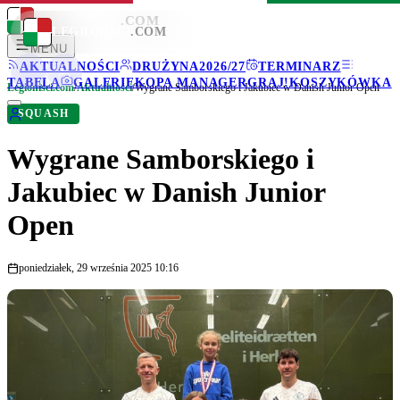
LEGIONISCI
.COM
LEGIONISCI
.COM
MENU
AKTUALNOŚCI
DRUŻYNA
2026/27
TERMINARZ
TABELA
GALERIE
KOPA MANAGER
GRAJ!
KOSZYKÓWKA
Legionisci.com
/
Aktualności
/
Wygrane Samborskiego i Jakubiec w Danish Junior Open
SQUASH
Wygrane Samborskiego i
Jakubiec w Danish Junior
Open
poniedziałek, 29 września 2025 10:16