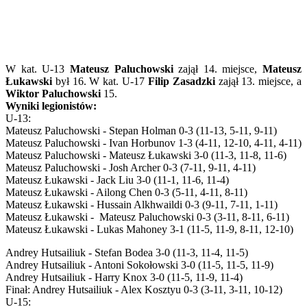
W kat. U-13
Mateusz Paluchowski
zajął 14. miejsce,
Mateusz
Łukawski
był 16. W kat. U-17
Filip Zasadzki
zajął 13. miejsce, a
Wiktor Paluchowski
15.
Wyniki legionistów:
U-13:
Mateusz Paluchowski - Stepan Holman 0-3 (11-13, 5-11, 9-11)
Mateusz Paluchowski - Ivan Horbunov 1-3 (4-11, 12-10, 4-11, 4-11)
Mateusz Paluchowski - Mateusz Łukawski 3-0 (11-3, 11-8, 11-6)
Mateusz Paluchowski - Josh Archer 0-3 (7-11, 9-11, 4-11)
Mateusz Łukawski - Jack Liu 3-0 (11-1, 11-6, 11-4)
Mateusz Łukawski - Ailong Chen 0-3 (5-11, 4-11, 8-11)
Mateusz Łukawski - Hussain Alkhwaildi 0-3 (9-11, 7-11, 1-11)
Mateusz Łukawski - Mateusz Paluchowski 0-3 (3-11, 8-11, 6-11)
Mateusz Łukawski - Lukas Mahoney 3-1 (11-5, 11-9, 8-11, 12-10)
Andrey Hutsailiuk - Stefan Bodea 3-0 (11-3, 11-4, 11-5)
Andrey Hutsailiuk - Antoni Sokołowski 3-0 (11-5, 11-5, 11-9)
Andrey Hutsailiuk - Harry Knox 3-0 (11-5, 11-9, 11-4)
Finał: Andrey Hutsailiuk - Alex Kosztyu 0-3 (3-11, 3-11, 10-12)
U-15: