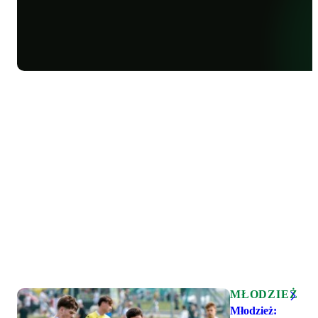
MŁODZIEŻ
Młodzież: