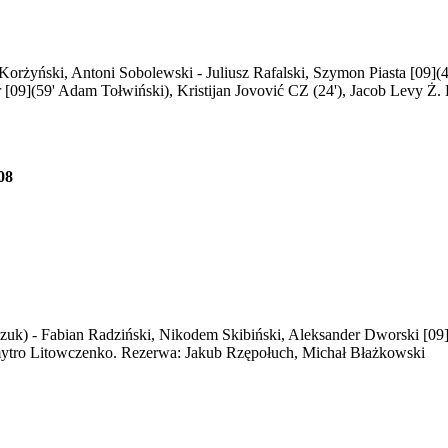
 Korżyński, Antoni Sobolewski - Juliusz Rafalski, Szymon Piasta [09](
[09](59' Adam Tołwiński), Kristijan Jovović CZ (24'), Jacob Levy Ż. 
08
k) - Fabian Radziński, Nikodem Skibiński, Aleksander Dworski [09],
mytro Litowczenko. Rezerwa: Jakub Rzępołuch, Michał Błażkowski