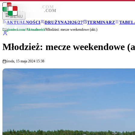
LEGIONISCI
.COM
LEGIONISCI
.COM
MENU
AKTUALNOŚCI
DRUŻYNA
2026/27
TERMINARZ
TABEL
Legionisci.com
/
Aktualności
/
Młodzież: mecze weekendowe (akt.)
Młodzież: mecze weekendowe (a
środa, 15 maja 2024 15:38