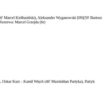
46' Marcel Kiełbasiński), Aleksander Wyganowski [09](59' Bartosz
Rezerwa: Marcel Grzejda (br)
 Oskar Kurc - Kamil Więch (46' Maximilian Partyka), Patryk