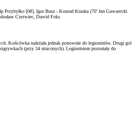
ip Przybyłko [08], Igor Busz - Konrad Kraska (70' Jan Gawarecki
Radosław Czerwiec, Dawid Foks
nych. Końcówka należała jednak ponownie do legionistów. Drugi gol
rozgrywkach (przy 34 straconych). Legionistom pozostały do