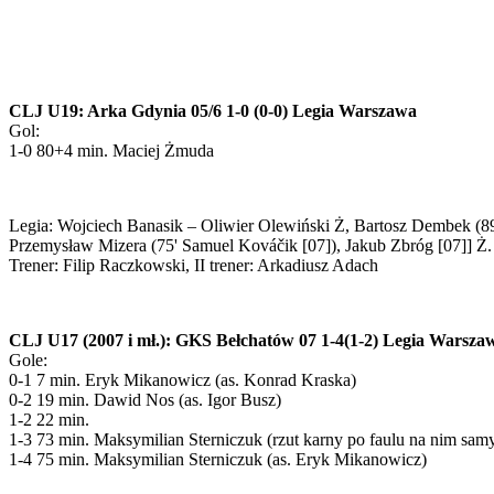
CLJ U19: Arka Gdynia 05/6 1-0 (0-0) Legia Warszawa
Gol:
1-0 80+4 min. Maciej Żmuda
Legia: Wojciech Banasik – Oliwier Olewiński Ż, Bartosz Dembek (89'
Przemysław Mizera (75' Samuel Kováčik [07]), Jakub Zbróg [07]] Ż
Trener: Filip Raczkowski, II trener: Arkadiusz Adach
CLJ U17 (2007 i mł.): GKS Bełchatów 07 1-4(1-2) Legia Warsza
Gole:
0-1 7 min. Eryk Mikanowicz (as. Konrad Kraska)
0-2 19 min. Dawid Nos (as. Igor Busz)
1-2 22 min.
1-3 73 min. Maksymilian Sterniczuk (rzut karny po faulu na nim sam
1-4 75 min. Maksymilian Sterniczuk (as. Eryk Mikanowicz)