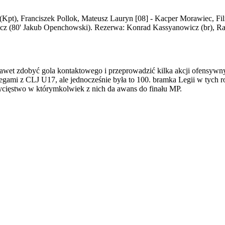
Kpt), Franciszek Pollok, Mateusz Lauryn [08] - Kacper Morawiec, Fil
wicz (80' Jakub Openchowski). Rezerwa: Konrad Kassyanowicz (br), 
 nawet zdobyć gola kontaktowego i przeprowadzić kilka akcji ofensyw
legami z CLJ U17, ale jednocześnie była to 100. bramka Legii w tych 
ycięstwo w którymkolwiek z nich da awans do finału MP.