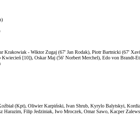
n)
)
ar Krakowiak - Wiktor Zugaj (67' Jan Rodak), Piotr Bartnicki (67' X
lip Kwiecień [10]), Oskar Maj (56' Norbert Merchel), Edo von Brandt-E
a
Koźbiał (Kpt), Oliwier Karpiński, Ivan Shrub, Kyrylo Balytskyi, Ko
 Harazim, Filip Jedziniak, Iwo Mroczek, Omar Sawo, Kacper Zalewski