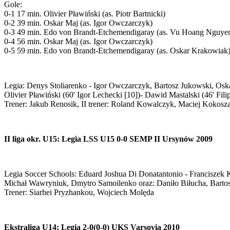
Gole:
0-1 17 min. Olivier Pławiński (as. Piotr Bartnicki)
0-2 39 min. Oskar Maj (as. Igor Owczarczyk)
0-3 49 min. Edo von Brandt-Etchemendigaray (as. Vu Hoang Nguye
0-4 56 min. Oskar Maj (as. Igor Owczarczyk)
0-5 59 min. Edo von Brandt-Etchemendigaray (as. Oskar Krakowiak
Legia: Denys Stoliarenko - Igor Owczarczyk, Bartosz Jukowski, Osk
Olivier Pławiński (60' Igor Lechecki [10])- Dawid Mastalski (46' Fi
Trener: Jakub Renosik, II trener: Roland Kowalczyk, Maciej Kokosz
II liga okr. U15: Legia LSS U15 0-0 SEMP II Ursynów 2009
Legia Soccer Schools: Eduard Joshua Di Donatantonio - Franciszek 
Michał Wawryniuk, Dmytro Samoilenko oraz: Daniło Biłucha, Bartosz
Trener: Siarhei Pryzhankou, Wojciech Molęda
Ekstraliga U14: Legia 2-0(0-0) UKS Varsovia 2010