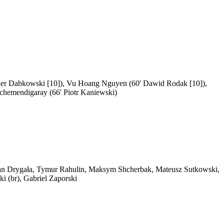
avier Dabkowski [10]), Vu Hoang Nguyen (60' Dawid Rodak [10]),
tchemendigaray (66' Piotr Kaniewski)
rdian Drygała, Tymur Rahulin, Maksym Shcherbak, Mateusz Sutkowski,
 (br), Gabriel Zaporski