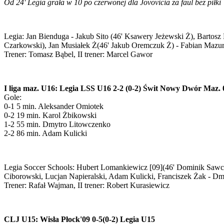
Od 24' Legia grała w 10 po czerwonej dla Jovovicia za faul bez piłki
Legia: Jan Bienduga - Jakub Sito (46' Ksawery Jeżewski Ż), Bartosz
Czarkowski), Jan Musiałek Ż(46' Jakub Oremczuk Ż) - Fabian Mazur 
Trener: Tomasz Bąbel, II trener: Marcel Gawor
I liga maz. U16: Legia LSS U16 2-2 (0-2) Świt Nowy Dwór Maz. 
Gole:
0-1 5 min. Aleksander Omiotek
0-2 19 min. Karol Żbikowski
1-2 55 min. Dmytro Litowczenko
2-2 86 min. Adam Kulicki
Legia Soccer Schools: Hubert Lomankiewicz [09](46' Dominik Sawczu
Ciborowski, Lucjan Napieralski, Adam Kulicki, Franciszek Żak - D
Trener: Rafał Wajman, II trener: Robert Kurasiewicz
CLJ U15: Wisła Płock'09 0-5(0-2) Legia U15