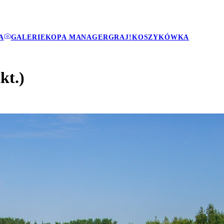
A
GALERIE
KOPA MANAGER
GRAJ!
KOSZYKÓWKA
kt.)