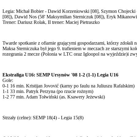
Legia: Michał Bobier - Dawid Korzeniowski [08], Szymon Chojecki (
[08]), Dawid Nos (58' Maksymilian Sterniczuk [08]), Eryk Mikano
Trener: Dariusz Rolak, II trener: Maciej Pietraszko
Twarde spotkanie z ofiarnie grającymi gospodarzami, którzy zdołali
Maksa Sterniczuka był jego 9. trafieniem w meczach ze starszymi ko
rozegrania 2 mecze (Polonia w LTC oraz Igloopol na wyjeździe)i zw
Ekstraliga U16: SEMP Ursynów '08 1-2 (1-1) Legia U16
Gole:
0-1 16 min. Kristijan Jovović (karny po faulu na Juliuszu Rafalskim)
1-1 33 min. Patryk Perzyna (po rzucie rożnym)
1-2 77 min. Adam Tołwiński (as. Ksawery Jeżewski)
Strzały (celne): SEMP 18(4) - Legia 15(8)