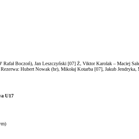
 Rafał Boczoń), Jan Leszczyński [07] Ż, Viktor Karolak – Maciej Sale
. Rezerwa: Hubert Nowak (br), Mikołaj Kotarba [07], Jakub Jendryka
wa U17
ym)