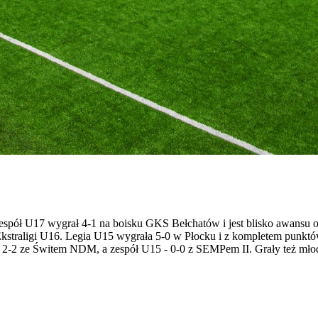
. Zespół U17 wygrał 4-1 na boisku GKS Bełchatów i jest blisko awansu
kstraligi U16. Legia U15 wygrała 5-0 w Płocku i z kompletem punktów
2-2 ze Świtem NDM, a zespół U15 - 0-0 z SEMPem II. Grały też młods