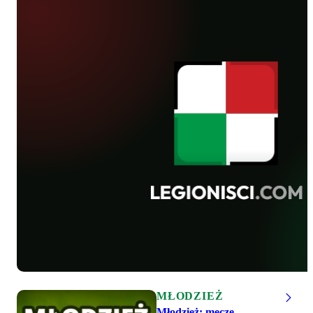
MŁODZIEŻ
Młodzież: mecze