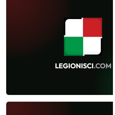
Ligi
Juniorów.
Legioniści
ponieśli
dwie
porażki w
wyjazdowych
spotkaniach
- z Gieksą
Karowice
1-10 oraz
JKH GKS-
em
Jastrzębie
0-8.