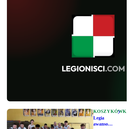
KOSZYKÓWK
Legia
awansowała