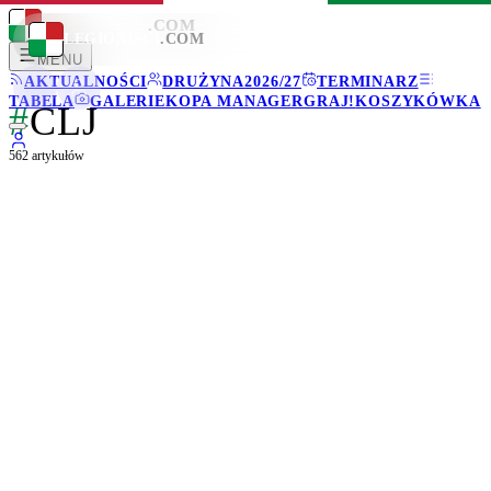
LEGIONISCI
.COM
LEGIONISCI
.COM
MENU
AKTUALNOŚCI
DRUŻYNA
2026/27
TERMINARZ
TABELA
GALERIE
KOPA MANAGER
GRAJ!
KOSZYKÓWKA
#
CLJ
562
artykułów