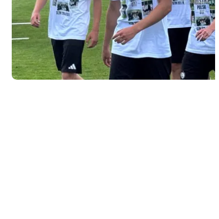
na
spotkanie z
Jagiellonią.