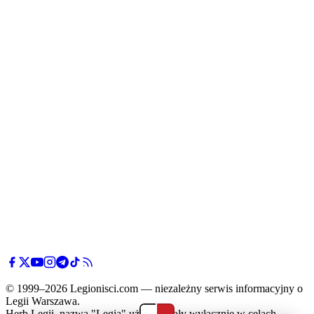
Mazovię
Mińsk
Mazowiecki
© 1999–2026 Legionisci.com — niezależny serwis informacyjny o
Legii Warszawa.
Herb Legii, nazwa "Legia" użyte zostały wyłącznie w celach