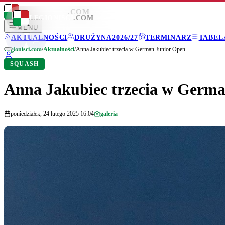
LEGIONISCI
.COM
LEGIONISCI
.COM
MENU
AKTUALNOŚCI
DRUŻYNA
2026/27
TERMINARZ
TABEL
Legionisci.com
/
Aktualności
/
Anna Jakubiec trzecia w German Junior Open
SQUASH
Anna Jakubiec trzecia w Germ
poniedziałek, 24 lutego 2025 16:04
galeria