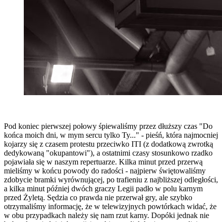
Pod koniec pierwszej połowy śpiewaliśmy przez dłuższy czas "Do
końca moich dni, w mym sercu tylko Ty..." - pieśń, która najmocniej
kojarzy się z czasem protestu przeciwko ITI (z dodatkową zwrotką
dedykowaną "okupantowi"), a ostatnimi czasy stosunkowo rzadko
pojawiała się w naszym repertuarze. Kilka minut przed przerwą
mieliśmy w końcu powody do radości - najpierw świętowaliśmy
zdobycie bramki wyrównującej, po trafieniu z najbliższej odległości,
a kilka minut później dwóch graczy Legii padło w polu karnym
przed Żyletą. Sędzia co prawda nie przerwał gry, ale szybko
otrzymaliśmy informację, że w telewizyjnych powtórkach widać, że
w obu przypadkach należy się nam rzut karny. Dopóki jednak nie