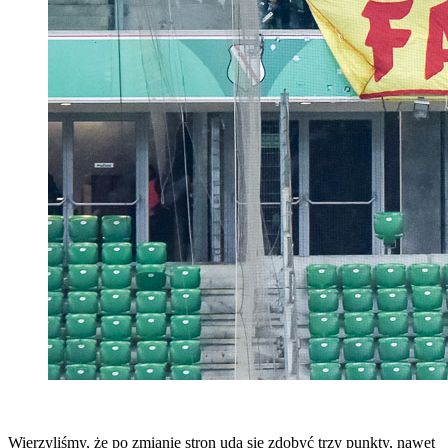
Wierzyliśmy, że po zmianie stron uda się zdobyć trzy punkty, nawet