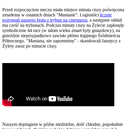
Przed rozpoczęciem meczu miała miejsce minuta ciszy poświęcona
zmarłemu w ostatnich dniach "Manianie". Legioniści
licznie
pożegnali naszego brata z trybun na cmentarzu
, a następnie oddali
mu cześć na trybunach. Podczas minuty ciszy na Żylecie zapłonęły
symbolicznie 44 race (w takim wieku zmarł były gniazdowy), na
gnieździe nieprzypadkowo zawisło płótno legijnego Śródmieścia
Północnego. "Maniana, nie zapomnimy" - skandowali fanatycy z
Żylety zaraz po minucie ciszy.
Naszym dopingiem w późne niedzielne, dość chłodne, popołudnie