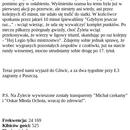
pomimo gry w osłabieniu. Wyśmienita szansa ku temu była już w
pierwszej akcji po przerwie, ale niestety ani wtedy, ani przez
kolejnych 45 minut, nie udało się trafić do siatki. W końcówce
spotkania przez jakieś 10 minut śpiewaliśmy "Gdybym jeszcze
raz..." - wciąż wierząc, że uda się wywalczyć komplet punktów. Po
meczu piłkarzy pożegnały gwizdy, choć Żyleta wciąż
przekonywała, że wierzy w ligowy triumf, skandując po raz kolejny
- "Hej Legio tylko mistrzostwo". Zdajemy sobie jednak sprawę, że
wobec wygranych pozostałych zespołów z czołówki, już na starcie
rundy wiosennej, mocno utrudniamy sobie drogę po 17. tytuł.
Teraz przed nami wyjazd do Gliwic, a za dwa tygodnie przy Ł3
zagramy z Puszczą.
P.S. Na Żylecie wywieszone zostały transparenty "Michał czekamy"
i "Oskar Młoda Ochota, wracaj do zdrowia!".
Frekwencja:
24 169
Kibiców gości:
525