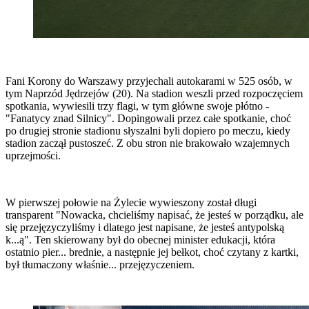
Fani Korony do Warszawy przyjechali autokarami w 525 osób, w
tym Naprzód Jędrzejów (20). Na stadion weszli przed rozpoczęciem
spotkania, wywiesili trzy flagi, w tym główne swoje płótno -
"Fanatycy znad Silnicy". Dopingowali przez całe spotkanie, choć
po drugiej stronie stadionu słyszalni byli dopiero po meczu, kiedy
stadion zaczął pustoszeć. Z obu stron nie brakowało wzajemnych
uprzejmości.
W pierwszej połowie na Żylecie wywieszony został długi
transparent "Nowacka, chcieliśmy napisać, że jesteś w porządku, ale
się przejęzyczyliśmy i dlatego jest napisane, że jesteś antypolską
k...ą". Ten skierowany był do obecnej minister edukacji, która
ostatnio pier... brednie, a następnie jej bełkot, choć czytany z kartki,
był tłumaczony właśnie... przejęzyczeniem.