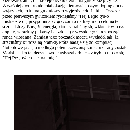
kierował Kamil, dla którego był to debiut na gnieździe przy Ł3.
Wcześniej dwukrotnie miał okazję kierować naszym dopingiem na
wyjazdach, m.in. na grudniowym wyjeździe do Lubina. Jeszcze
przed pierwszym gwizdkiem ryknęliśmy "Hej Legio tylko
mistrzostwo", przypominając graczom o nadrzędnym celu na ten
sezon. Liczyliśmy, że energia, którą staraliśmy się wkładać w nasz
doping, zarazimy piłkarzy i ci zdołają z wysokiego C rozpocząć
rundę wiosenną. Zamiast tego początek meczu wyglądał tak, że
straciliśmy kuriozalną bramkę, która nadaje się do kompilacji
"futbolowe jaja", a niedługo potem czerwoną kartką ukarany został
Morishita. Po tej decyzji swoje usłyszał arbiter - z trybun niosło się
"Hej Przybył ch... ci na imię!".