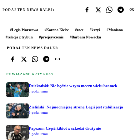
PODAJ TEN NEWS DALEJ:
#
Legia Warszawa
#
Korona Kielce
#
race
#
krzyż
#
Maniana
#
relacja z trybun
#
przejęzyczenie
#
Barbara Nowacka
PODAJ TEN NEWS DALEJ:
POWIĄZANE ARTYKUŁY
Dziekoński: Nie będzie w tym meczu wielu bramek
5 godz. temu
Zieliński: Najmocniejszą stroną Legii jest stabilizacja
6 godz. temu
Papszun: Część kibiców szkodzi drużynie
8 godz. temu