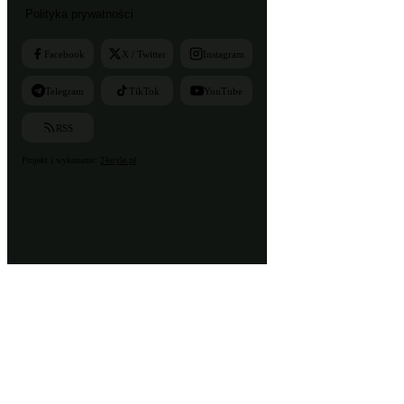
Polityka prywatności
Facebook
X / Twitter
Instagram
Telegram
TikTok
YouTube
RSS
Projekt i wykonanie:
24style.pl