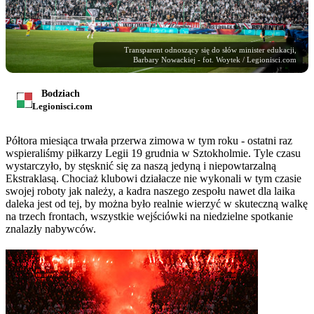
Transparent odnoszący się do słów minister edukacji,
Barbary Nowackiej - fot. Woytek / Legionisci.com
Bodziach
Legionisci.com
Półtora miesiąca trwała przerwa zimowa w tym roku - ostatni raz
wspieraliśmy piłkarzy Legii 19 grudnia w Sztokholmie. Tyle czasu
wystarczyło, by stęsknić się za naszą jedyną i niepowtarzalną
Ekstraklasą. Chociaż klubowi działacze nie wykonali w tym czasie
swojej roboty jak należy, a kadra naszego zespołu nawet dla laika
daleka jest od tej, by można było realnie wierzyć w skuteczną walkę
na trzech frontach, wszystkie wejściówki na niedzielne spotkanie
znalazły nabywców.