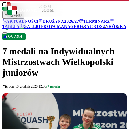
LEGIONISCI
.COM
LEGIONISCI
.COM
MENU
AKTUALNOŚCI
DRUŻYNA
2026/27
TERMINARZ
TABELA
GALERIE
KOPA MANAGER
GRAJ!
KOSZYKÓWKA
Legionisci.com
/
Aktualności
/
7 medali na Indywidualnych Mistrzostwach Wielkopolski juniorów
SQUASH
7 medali na Indywidualnych
Mistrzostwach Wielkopolski
juniorów
środa, 13 grudnia 2023 12:36
galeria