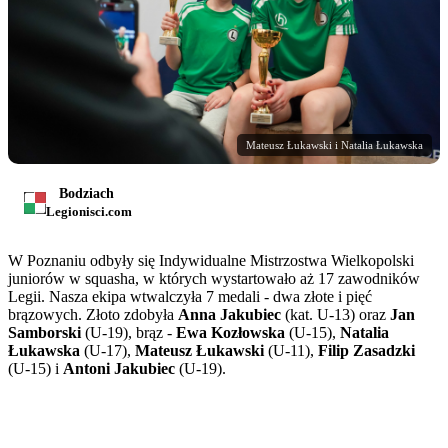
Mateusz Łukawski i Natalia Łukawska
Bodziach
Legionisci.com
W Poznaniu odbyły się Indywidualne Mistrzostwa Wielkopolski
juniorów w squasha, w których wystartowało aż 17 zawodników
Legii. Nasza ekipa wtwalczyła 7 medali - dwa złote i pięć
brązowych. Złoto zdobyła
Anna Jakubiec
(kat. U-13) oraz
Jan
Samborski
(U-19), brąz -
Ewa Kozłowska
(U-15),
Natalia
Łukawska
(U-17),
Mateusz Łukawski
(U-11),
Filip Zasadzki
(U-15) i
Antoni Jakubiec
(U-19).