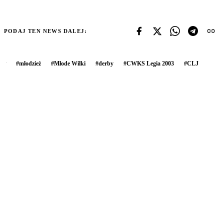
PODAJ TEN NEWS DALEJ:
#
młodzież
#
Młode Wilki
#
derby
#
CWKS Legia 2003
#
CLJ