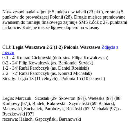
Nasz zespół nadal zajmuje 5. miejsce w tabeli (23 pkt.), ze stratą 5
punktów do prowadzącej Polonii (28). Drugie miejsce premiowane
awansem do turnieju finałowego zajmuje SMS Łódź z 27. punktami
na koncie. Kolejne mecze ligowe dopiero na wiosnę.
CLJ:
Legia Warszawa 2-2 (1-2) Polonia Warszawa
Zdjęcia z
meczu
0-1 - 4' Konrad Cichowski (dob. strz. Filipa Kowalczyka)
0-2 - 24' Filip Kowalczyk (as. Bartłomiej Stryjek)
1-2 - 34' Rafał Parobczyk (as. Daniel Rosiński)
2-2 - 72' Rafał Parobczyk (as. Konrad Michalak)
Strzały: Legia 18 (11 celnych) - Polonia 15 (10 celnych)
Legia: Marczuk - Szostak (29' Skowron [97]), Wieteska [97] (88'
Karbowy [97]), Budek, Rakowski - Szymański (69' Babiarz),
Makowski, Suchanek, Parobczyk, Rosiński (67' Michalak [97]) -
Ryczkowski [97]
rezerwa: Haluch, Gapczyński, Baranowski