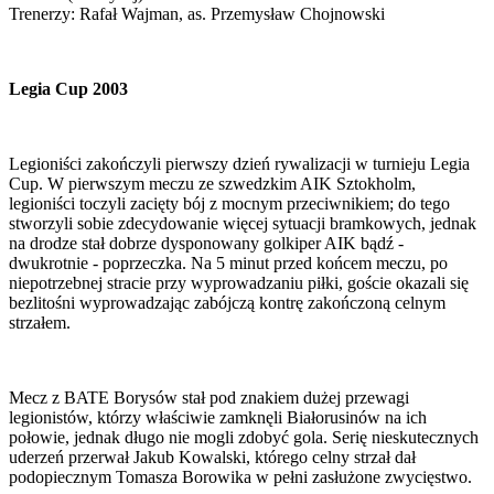
Trenerzy: Rafał Wajman, as. Przemysław Chojnowski
Legia Cup 2003
Legioniści zakończyli pierwszy dzień rywalizacji w turnieju Legia
Cup. W pierwszym meczu ze szwedzkim AIK Sztokholm,
legioniści toczyli zacięty bój z mocnym przeciwnikiem; do tego
stworzyli sobie zdecydowanie więcej sytuacji bramkowych, jednak
na drodze stał dobrze dysponowany golkiper AIK bądź -
dwukrotnie - poprzeczka. Na 5 minut przed końcem meczu, po
niepotrzebnej stracie przy wyprowadzaniu piłki, goście okazali się
bezlitośni wyprowadzając zabójczą kontrę zakończoną celnym
strzałem.
Mecz z BATE Borysów stał pod znakiem dużej przewagi
legionistów, którzy właściwie zamknęli Białorusinów na ich
połowie, jednak długo nie mogli zdobyć gola. Serię nieskutecznych
uderzeń przerwał Jakub Kowalski, którego celny strzał dał
podopiecznym Tomasza Borowika w pełni zasłużone zwycięstwo.