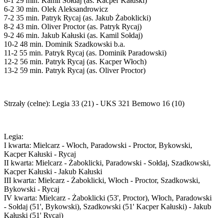
6-1 29 min. Kamil Sołdaj (as. Kacper Kałuski)
6-2 30 min. Olek Aleksandrowicz
7-2 35 min. Patryk Rycaj (as. Jakub Żaboklicki)
8-2 43 min. Oliver Proctor (as. Patryk Rycaj)
9-2 46 min. Jakub Kałuski (as. Kamil Sołdaj)
10-2 48 min. Dominik Szadkowski b.a.
11-2 55 min. Patryk Rycaj (as. Dominik Paradowski)
12-2 56 min. Patryk Rycaj (as. Kacper Włoch)
13-2 59 min. Patryk Rycaj (as. Oliver Proctor)
Strzały (celne): Legia 33 (21) - UKS 321 Bemowo 16 (10)
Legia:
I kwarta: Mielcarz - Włoch, Paradowski - Proctor, Bykowski,
Kacper Kałuski - Rycaj
II kwarta: Mielcarz - Żaboklicki, Paradowski - Sołdaj, Szadkowski,
Kacper Kałuski - Jakub Kałuski
III kwarta: Mielcarz - Żaboklicki, Włoch - Proctor, Szadkowski,
Bykowski - Rycaj
IV kwarta: Mielcarz - Żaboklicki (53', Proctor), Włoch, Paradowski
- Sołdaj (51', Bykowski), Szadkowski (51' Kacper Kałuski) - Jakub
Kałuski (51' Rycaj)