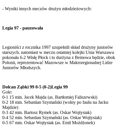
- Wyniki innych meczów drużyn młodzieżowych:
Legia 97 - pauzowała
Legioniści z rocznika 1997 uzupełnili skład drużyny juniorów
starszych, natomiast w meczu ostatniej kolejki Unia Warszawa
pokonała 6-2 Wisłę Płock i to durżyna z Bemowa będzie, obok
Polonii, reprezentować Mazowsze w Makroregionalnej Lidze
Juniorów Młodszych.
Dolcan Ząbki 99 0-5 (0-2)Legia 99
Gole:
0-1 15 min. Jacek Majda (as. Bartłomiej Faliszewski)
0-2 18 min. Sebastian Szymański (wolny po faulu na Jacku
Majdzie)
0-3 42 min. Bartosz Rymek (as. Oskar Wojtysiak)
0-4 52 min. Sebastian Szymański (as. Oskar Wojtysiak)
0-5 67 min. Oskar Wojtysiak (as. Emil Możdżonek)