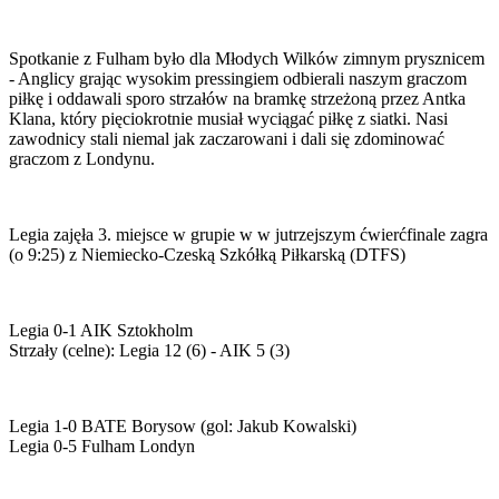
Spotkanie z Fulham było dla Młodych Wilków zimnym prysznicem
- Anglicy grając wysokim pressingiem odbierali naszym graczom
piłkę i oddawali sporo strzałów na bramkę strzeżoną przez Antka
Klana, który pięciokrotnie musiał wyciągać piłkę z siatki. Nasi
zawodnicy stali niemal jak zaczarowani i dali się zdominować
graczom z Londynu.
Legia zajęła 3. miejsce w grupie w w jutrzejszym ćwierćfinale zagra
(o 9:25) z Niemiecko-Czeską Szkółką Piłkarską (DTFS)
Legia 0-1 AIK Sztokholm
Strzały (celne): Legia 12 (6) - AIK 5 (3)
Legia 1-0 BATE Borysow (gol: Jakub Kowalski)
Legia 0-5 Fulham Londyn