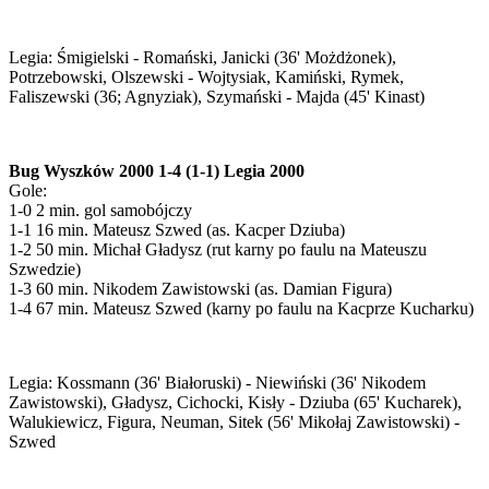
Legia: Śmigielski - Romański, Janicki (36' Możdżonek),
Potrzebowski, Olszewski - Wojtysiak, Kamiński, Rymek,
Faliszewski (36; Agnyziak), Szymański - Majda (45' Kinast)
Bug Wyszków 2000 1-4 (1-1) Legia 2000
Gole:
1-0 2 min. gol samobójczy
1-1 16 min. Mateusz Szwed (as. Kacper Dziuba)
1-2 50 min. Michał Gładysz (rut karny po faulu na Mateuszu
Szwedzie)
1-3 60 min. Nikodem Zawistowski (as. Damian Figura)
1-4 67 min. Mateusz Szwed (karny po faulu na Kacprze Kucharku)
Legia: Kossmann (36' Białoruski) - Niewiński (36' Nikodem
Zawistowski), Gładysz, Cichocki, Kisły - Dziuba (65' Kucharek),
Walukiewicz, Figura, Neuman, Sitek (56' Mikołaj Zawistowski) -
Szwed