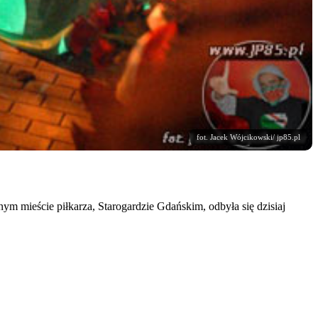
fot. Jacek Wójcikowski/ jp85.pl
m mieście piłkarza, Starogardzie Gdańskim, odbyła się dzisiaj