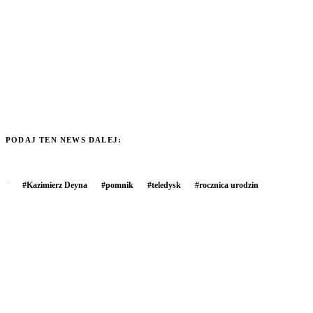
PODAJ TEN NEWS DALEJ:
#
Kazimierz Deyna
#
pomnik
#
teledysk
#
rocznica urodzin