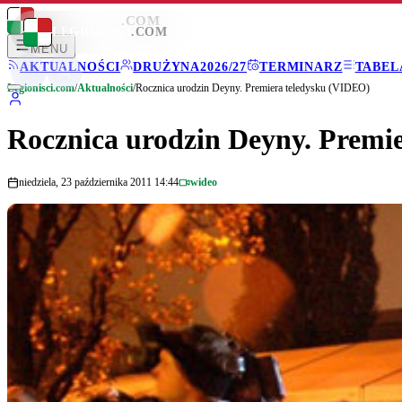
LEGIONISCI
.COM
LEGIONISCI
.COM
MENU
AKTUALNOŚCI
DRUŻYNA
2026/27
TERMINARZ
TABEL
Legionisci.com
/
Aktualności
/
Rocznica urodzin Deyny. Premiera teledysku (VIDEO)
Rocznica urodzin Deyny. Premi
niedziela, 23 października 2011 14:44
wideo