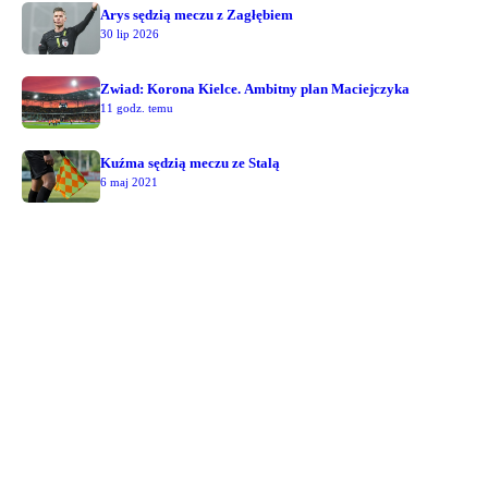
Arys sędzią meczu z Zagłębiem
30 lip 2026
Zwiad: Korona Kielce. Ambitny plan Maciejczyka
11 godz. temu
Kuźma sędzią meczu ze Stalą
6 maj 2021