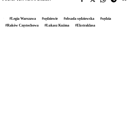
#
Legia Warszawa
#
sędziowie
#
obsada sędziowska
#
sędzia
#
Raków Częstochowa
#
Łukasz Kuźma
#
Ekstraklasa