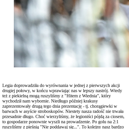
Legia doprowadziła do wyrównania w jednej z pierwszych akcji
drugiej połowy, w końcu wprawiając nas w lepszy nastrój. Wtedy
też z piekielną mogą ruszyliśmy z "Hitem z Wiednia", który
wychodził nam wybornie. Niedługo później krakusy
zaprezentowały drugą tego dnia prezentację - tj. chorągiewki w
barwach w asyście stroboskopów. Niestety nasza radość nie trwała
przesadnie długo. Choć wierzyliśmy, że legioniści pójdą za ciosem,
to gospodarze ponownie wyszli na prowadzenie. Po golu na 2:1
ruszyliśmy z pieśnią "Nie poddawaj się...". To kolejny nasz bardzo