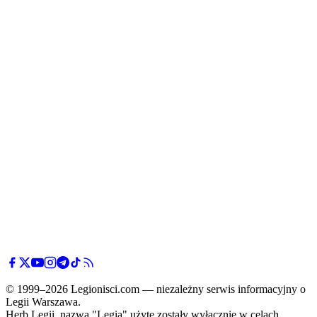
© 1999–2026 Legionisci.com — niezależny serwis informacyjny o
Legii Warszawa.
Herb Legii, nazwa "Legia" użyte zostały wyłącznie w celach