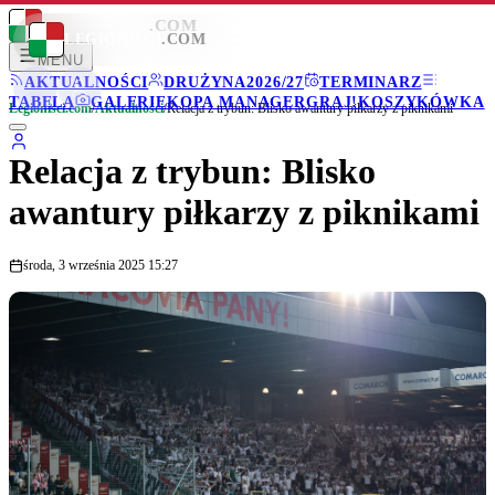
LEGIONISCI
.COM
LEGIONISCI
.COM
MENU
AKTUALNOŚCI
DRUŻYNA
2026/27
TERMINARZ
TABELA
GALERIE
KOPA MANAGER
GRAJ!
KOSZYKÓWKA
Legionisci.com
/
Aktualności
/
Relacja z trybun: Blisko awantury piłkarzy z piknikami
Relacja z trybun: Blisko
awantury piłkarzy z piknikami
środa, 3 września 2025 15:27