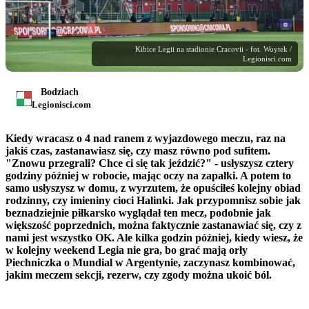
Kibice Legii na stadionie Cracovii - fot. Woytek /
Legionisci.com
Bodziach
Legionisci.com
Kiedy wracasz o 4 nad ranem z wyjazdowego meczu, raz na
jakiś czas, zastanawiasz się, czy masz równo pod sufitem.
"Znowu przegrali? Chce ci się tak jeździć?" - usłyszysz cztery
godziny później w robocie, mając oczy na zapałki. A potem to
samo usłyszysz w domu, z wyrzutem, że opuściłeś kolejny obiad
rodzinny, czy imieniny cioci Halinki. Jak przypomnisz sobie jak
beznadziejnie piłkarsko wyglądał ten mecz, podobnie jak
większość poprzednich, można faktycznie zastanawiać się, czy z
nami jest wszystko OK. Ale kilka godzin później, kiedy wiesz, że
w kolejny weekend Legia nie gra, bo grać mają orły
Piechniczka o Mundial w Argentynie, zaczynasz kombinować,
jakim meczem sekcji, rezerw, czy zgody można ukoić ból.