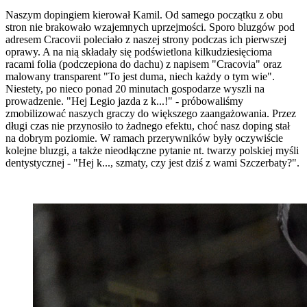
Naszym dopingiem kierował Kamil. Od samego początku z obu
stron nie brakowało wzajemnych uprzejmości. Sporo bluzgów pod
adresem Cracovii poleciało z naszej strony podczas ich pierwszej
oprawy. A na nią składały się podświetlona kilkudziesięcioma
racami folia (podczepiona do dachu) z napisem "Cracovia" oraz
malowany transparent "To jest duma, niech każdy o tym wie".
Niestety, po nieco ponad 20 minutach gospodarze wyszli na
prowadzenie. "Hej Legio jazda z k...!" - próbowaliśmy
zmobilizować naszych graczy do większego zaangażowania. Przez
długi czas nie przynosiło to żadnego efektu, choć nasz doping stał
na dobrym poziomie. W ramach przerywników były oczywiście
kolejne bluzgi, a także nieodłączne pytanie nt. twarzy polskiej myśli
dentystycznej - "Hej k..., szmaty, czy jest dziś z wami Szczerbaty?".