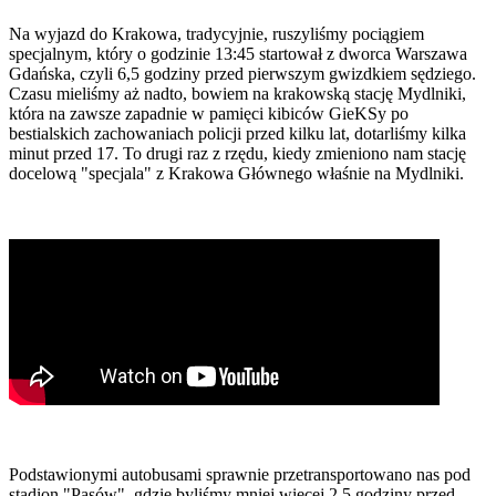
Na wyjazd do Krakowa, tradycyjnie, ruszyliśmy pociągiem
specjalnym, który o godzinie 13:45 startował z dworca Warszawa
Gdańska, czyli 6,5 godziny przed pierwszym gwizdkiem sędziego.
Czasu mieliśmy aż nadto, bowiem na krakowską stację Mydlniki,
która na zawsze zapadnie w pamięci kibiców GieKSy po
bestialskich zachowaniach policji przed kilku lat, dotarliśmy kilka
minut przed 17. To drugi raz z rzędu, kiedy zmieniono nam stację
docelową "specjala" z Krakowa Głównego właśnie na Mydlniki.
Podstawionymi autobusami sprawnie przetransportowano nas pod
stadion "Pasów", gdzie byliśmy mniej więcej 2,5 godziny przed