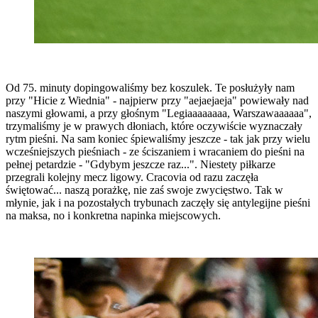
Od 75. minuty dopingowaliśmy bez koszulek. Te posłużyły nam
przy "Hicie z Wiednia" - najpierw przy "aejaejaeja" powiewały nad
naszymi głowami, a przy głośnym "Legiaaaaaaaa, Warszawaaaaaa",
trzymaliśmy je w prawych dłoniach, które oczywiście wyznaczały
rytm pieśni. Na sam koniec śpiewaliśmy jeszcze - tak jak przy wielu
wcześniejszych pieśniach - ze ściszaniem i wracaniem do pieśni na
pełnej petardzie - "Gdybym jeszcze raz...". Niestety piłkarze
przegrali kolejny mecz ligowy. Cracovia od razu zaczęła
świętować... naszą porażkę, nie zaś swoje zwycięstwo. Tak w
młynie, jak i na pozostałych trybunach zaczęły się antylegijne pieśni
na maksa, no i konkretna napinka miejscowych.