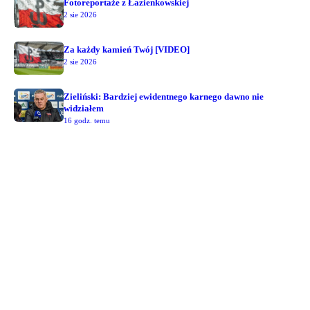
Fotoreportaże z Łazienkowskiej
2 sie 2026
Za każdy kamień Twój [VIDEO]
2 sie 2026
Zieliński: Bardziej ewidentnego karnego dawno nie
widziałem
16 godz. temu