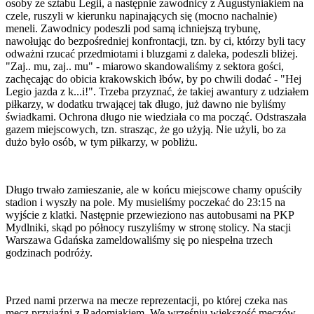
osoby ze sztabu Legii, a następnie zawodnicy z Augustyniakiem na
czele, ruszyli w kierunku napinających się (mocno nachalnie)
meneli. Zawodnicy podeszli pod samą ichniejszą trybunę,
nawołując do bezpośredniej konfrontacji, tzn. by ci, którzy byli tacy
odważni rzucać przedmiotami i bluzgami z daleka, podeszli bliżej.
"Zaj.. mu, zaj.. mu" - miarowo skandowaliśmy z sektora gości,
zachęcając do obicia krakowskich łbów, by po chwili dodać - "Hej
Legio jazda z k...i!". Trzeba przyznać, że takiej awantury z udziałem
piłkarzy, w dodatku trwającej tak długo, już dawno nie byliśmy
świadkami. Ochrona długo nie wiedziała co ma począć. Odstraszała
gazem miejscowych, tzn. strasząc, że go użyją. Nie użyli, bo za
dużo było osób, w tym piłkarzy, w pobliżu.
Długo trwało zamieszanie, ale w końcu miejscowe chamy opuściły
stadion i wyszły na pole. My musieliśmy poczekać do 23:15 na
wyjście z klatki. Następnie przewieziono nas autobusami na PKP
Mydlniki, skąd po północy ruszyliśmy w stronę stolicy. Na stacji
Warszawa Gdańska zameldowaliśmy się po niespełna trzech
godzinach podróży.
Przed nami przerwa na mecze reprezentacji, po której czeka nas
mecz przyjaźni z Radomiakiem. We wrześniu większość meczów