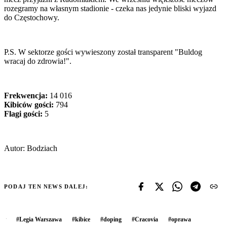
rozegramy na własnym stadionie - czeka nas jedynie bliski wyjazd
do Częstochowy.
P.S. W sektorze gości wywieszony został transparent "Buldog
wracaj do zdrowia!".
Frekwencja:
14 016
Kibiców gości:
794
Flagi gości:
5
Autor: Bodziach
PODAJ TEN NEWS DALEJ:
#
Legia Warszawa
#
kibice
#
doping
#
Cracovia
#
oprawa