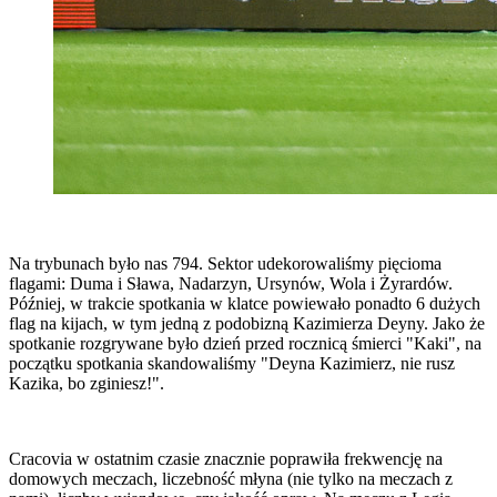
Na trybunach było nas 794. Sektor udekorowaliśmy pięcioma
flagami: Duma i Sława, Nadarzyn, Ursynów, Wola i Żyrardów.
Później, w trakcie spotkania w klatce powiewało ponadto 6 dużych
flag na kijach, w tym jedną z podobizną Kazimierza Deyny. Jako że
spotkanie rozgrywane było dzień przed rocznicą śmierci "Kaki", na
początku spotkania skandowaliśmy "Deyna Kazimierz, nie rusz
Kazika, bo zginiesz!".
Cracovia w ostatnim czasie znacznie poprawiła frekwencję na
domowych meczach, liczebność młyna (nie tylko na meczach z