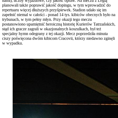
nami), liczby wyjazdowe, czy jakość opraw. Na meczu z Legią
planowali także poprawić jakość dopingu, w tym wprowadzić do
repertuaru więcej dłuższych przyśpiewek. Stadion udało się im
zapełnić niemal w całości - ponad 14 tys. kibiców obecnych było na
trybunach, w tym pełny młyn. Przy okazji tego meczu
postanowiono upamiętnić heroiczną historię Kurierów Tatrzańskich,
stąd ich gracze zagrali w okazjonalnych koszulkach, był też
specjalny hymn odegrany z tej okazji. Mecz poprzedziła minuta
ciszy poświęcona dwóm kibicom Cracovii, którzy niedawno zginęli
w wypadku.