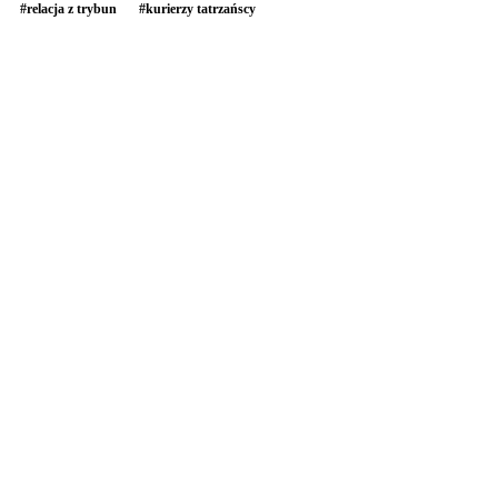
#
relacja z trybun
#
kurierzy tatrzańscy