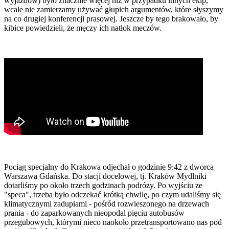
wyjazdów) było znacznie więcej niż w przypadku innych ekip,
wcale nie zamierzamy używać głupich argumentów, które słyszymy
na co drugiej konferencji prasowej. Jeszcze by tego brakowało, by
kibice powiedzieli, że męczy ich natłok meczów.
Pociąg specjalny do Krakowa odjechał o godzinie 9:42 z dworca
Warszawa Gdańska. Do stacji docelowej, tj. Kraków Mydlniki
dotarliśmy po około trzech godzinach podróży. Po wyjściu ze
"speca", trzeba było odczekać krótką chwilę, po czym udaliśmy się
klimatycznymi zadupiami - pośród rozwieszonego na drzewach
prania - do zaparkowanych nieopodal pięciu autobusów
przegubowych, którymi nieco naokoło przetransportowano nas pod