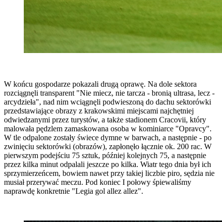
W końcu gospodarze pokazali drugą oprawę. Na dole sektora
rozciągnęli transparent "Nie miecz, nie tarcza - bronią ultrasa, lecz -
arcydzieła", nad nim wciągnęli podwieszoną do dachu sektorówki
przedstawiające obrazy z krakowskimi miejscami najchętniej
odwiedzanymi przez turystów, a także stadionem Cracovii, który
malowała pędzlem zamaskowana osoba w kominiarce "Opravcy".
W tle odpalone zostały świece dymne w barwach, a następnie - po
zwinięciu sektorówki (obrazów), zapłonęło łącznie ok. 200 rac. W
pierwszym podejściu 75 sztuk, później kolejnych 75, a następnie
przez kilka minut odpalali jeszcze po kilka. Wiatr tego dnia był ich
sprzymierzeńcem, bowiem nawet przy takiej liczbie piro, sędzia nie
musiał przerywać meczu. Pod koniec I połowy śpiewaliśmy
naprawdę konkretnie "Legia gol allez allez".