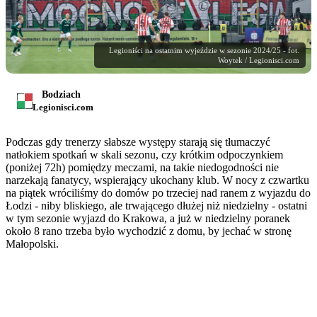
Legioniści na ostatnim wyjeździe w sezonie 2024/25 - fot.
Woytek / Legionisci.com
Bodziach
Legionisci.com
Podczas gdy trenerzy słabsze występy starają się tłumaczyć
natłokiem spotkań w skali sezonu, czy krótkim odpoczynkiem
(poniżej 72h) pomiędzy meczami, na takie niedogodności nie
narzekają fanatycy, wspierający ukochany klub. W nocy z czwartku
na piątek wróciliśmy do domów po trzeciej nad ranem z wyjazdu do
Łodzi - niby bliskiego, ale trwającego dłużej niż niedzielny - ostatni
w tym sezonie wyjazd do Krakowa, a już w niedzielny poranek
około 8 rano trzeba było wychodzić z domu, by jechać w stronę
Małopolski.