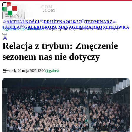
LEGIONISCI
.COM
LEGIONISCI
.COM
MENU
AKTUALNOŚCI
DRUŻYNA
2026/27
TERMINARZ
TABELA
GALERIE
KOPA MANAGER
GRAJ!
KOSZYKÓWKA
Legionisci.com
/
Aktualności
/
Relacja z trybun: Zmęczenie sezonem nas nie dotyczy
Relacja z trybun: Zmęczenie
sezonem nas nie dotyczy
wtorek, 20 maja 2025 12:00
galeria