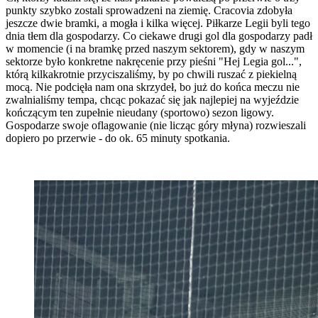
punkty szybko zostali sprowadzeni na ziemię. Cracovia zdobyła
jeszcze dwie bramki, a mogła i kilka więcej. Piłkarze Legii byli tego
dnia tłem dla gospodarzy. Co ciekawe drugi gol dla gospodarzy padł
w momencie (i na bramkę przed naszym sektorem), gdy w naszym
sektorze było konkretne nakręcenie przy pieśni "Hej Legia gol...",
którą kilkakrotnie przyciszaliśmy, by po chwili ruszać z piekielną
mocą. Nie podcięła nam ona skrzydeł, bo już do końca meczu nie
zwalnialiśmy tempa, chcąc pokazać się jak najlepiej na wyjeździe
kończącym ten zupełnie nieudany (sportowo) sezon ligowy.
Gospodarze swoje oflagowanie (nie licząc góry młyna) rozwieszali
dopiero po przerwie - do ok. 65 minuty spotkania.