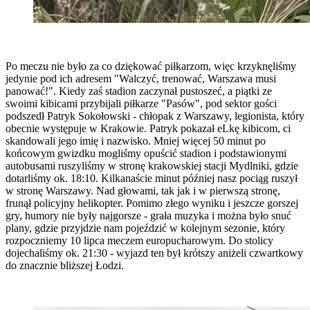
Po meczu nie było za co dziękować piłkarzom, więc krzyknęliśmy
jedynie pod ich adresem "Walczyć, trenować, Warszawa musi
panować!". Kiedy zaś stadion zaczynał pustoszeć, a piątki ze
swoimi kibicami przybijali piłkarze "Pasów", pod sektor gości
podszedł Patryk Sokołowski - chłopak z Warszawy, legionista, który
obecnie występuje w Krakowie. Patryk pokazał eLkę kibicom, ci
skandowali jego imię i nazwisko. Mniej więcej 50 minut po
końcowym gwizdku mogliśmy opuścić stadion i podstawionymi
autobusami ruszyliśmy w stronę krakowskiej stacji Mydlniki, gdzie
dotarliśmy ok. 18:10. Kilkanaście minut później nasz pociąg ruszył
w stronę Warszawy. Nad głowami, tak jak i w pierwszą stronę,
frunął policyjny helikopter. Pomimo złego wyniku i jeszcze gorszej
gry, humory nie były najgorsze - grała muzyka i można było snuć
plany, gdzie przyjdzie nam pojeździć w kolejnym sezonie, który
rozpoczniemy 10 lipca meczem europucharowym. Do stolicy
dojechaliśmy ok. 21:30 - wyjazd ten był krótszy aniżeli czwartkowy
do znacznie bliższej Łodzi.