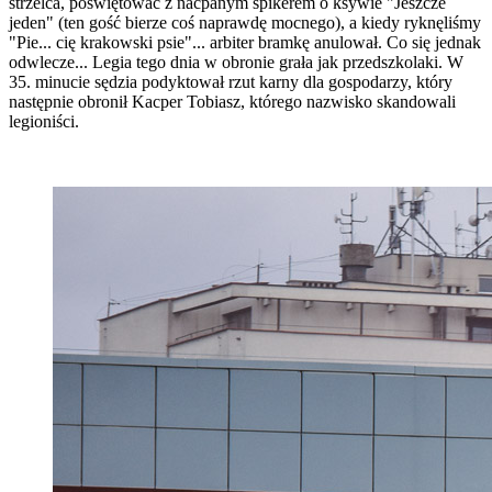
strzelca, poświętować z naćpanym spikerem o ksywie "Jeszcze
jeden" (ten gość bierze coś naprawdę mocnego), a kiedy ryknęliśmy
"Pie... cię krakowski psie"... arbiter bramkę anulował. Co się jednak
odwlecze... Legia tego dnia w obronie grała jak przedszkolaki. W
35. minucie sędzia podyktował rzut karny dla gospodarzy, który
następnie obronił Kacper Tobiasz, którego nazwisko skandowali
legioniści.