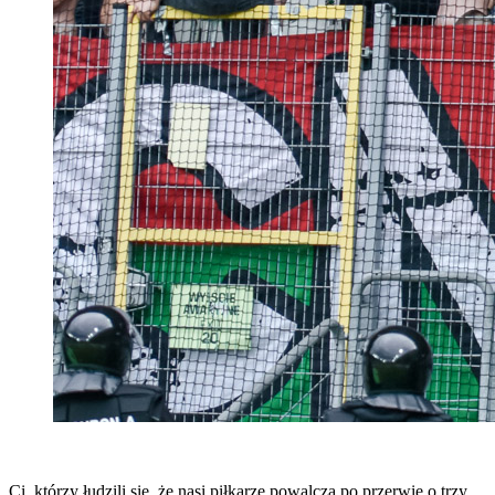
Ci, którzy łudzili się, że nasi piłkarze powalczą po przerwie o trzy