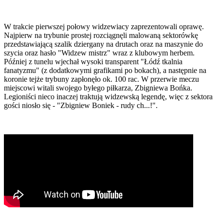
W trakcie pierwszej połowy widzewiacy zaprezentowali oprawę.
Najpierw na trybunie prostej rozciągnęli malowaną sektorówkę
przedstawiającą szalik dziergany na drutach oraz na maszynie do
szycia oraz hasło "Widzew mistrz" wraz z klubowym herbem.
Później z tunelu wjechał wysoki transparent "Łódź tkalnia
fanatyzmu" (z dodatkowymi grafikami po bokach), a następnie na
koronie tejże trybuny zapłonęło ok. 100 rac. W przerwie meczu
miejscowi witali swojego byłego piłkarza, Zbigniewa Bońka.
Legioniści nieco inaczej traktują widzewską legendę, więc z sektora
gości niosło się - "Zbigniew Boniek - rudy ch...!".