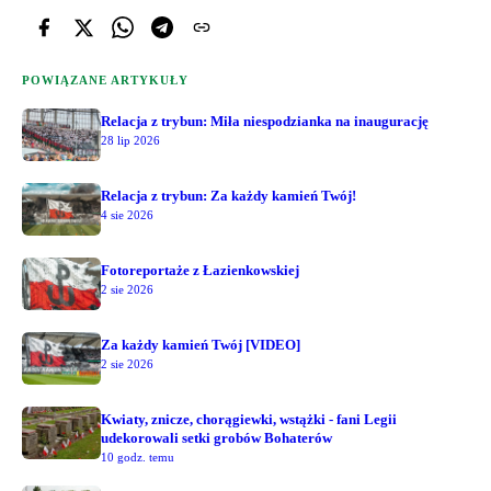
POWIĄZANE ARTYKUŁY
Relacja z trybun: Miła niespodzianka na inaugurację
28 lip 2026
Relacja z trybun: Za każdy kamień Twój!
4 sie 2026
Fotoreportaże z Łazienkowskiej
2 sie 2026
Za każdy kamień Twój [VIDEO]
2 sie 2026
Kwiaty, znicze, chorągiewki, wstążki - fani Legii
udekorowali setki grobów Bohaterów
10 godz. temu