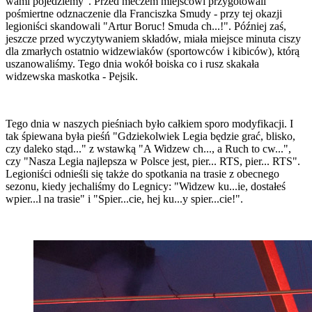
wami pojedziemy". Przed meczem miejscowi przygotowali
pośmiertne odznaczenie dla Franciszka Smudy - przy tej okazji
legioniści skandowali "Artur Boruc! Smuda ch...!". Później zaś,
jeszcze przed wyczytywaniem składów, miała miejsce minuta ciszy
dla zmarłych ostatnio widzewiaków (sportowców i kibiców), którą
uszanowaliśmy. Tego dnia wokół boiska co i rusz skakała
widzewska maskotka - Pejsik.
Tego dnia w naszych pieśniach było całkiem sporo modyfikacji. I
tak śpiewana była pieśń "Gdziekolwiek Legia będzie grać, blisko,
czy daleko stąd..." z wstawką "A Widzew ch..., a Ruch to cw...",
czy "Nasza Legia najlepsza w Polsce jest, pier... RTS, pier... RTS".
Legioniści odnieśli się także do spotkania na trasie z obecnego
sezonu, kiedy jechaliśmy do Legnicy: "Widzew ku...ie, dostałeś
wpier...l na trasie" i "Spier...cie, hej ku...y spier...cie!".