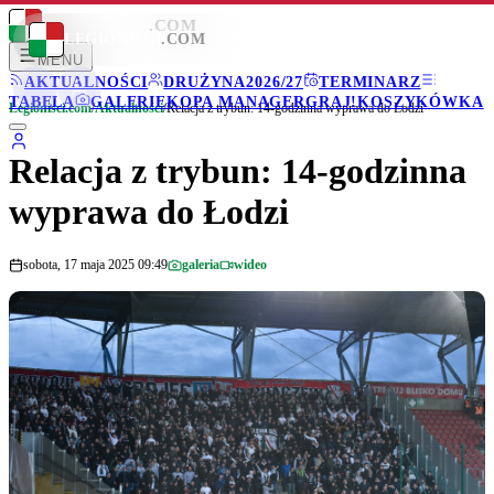
LEGIONISCI
.COM
LEGIONISCI
.COM
MENU
AKTUALNOŚCI
DRUŻYNA
2026/27
TERMINARZ
TABELA
GALERIE
KOPA MANAGER
GRAJ!
KOSZYKÓWKA
Legionisci.com
/
Aktualności
/
Relacja z trybun: 14-godzinna wyprawa do Łodzi
Relacja z trybun: 14-godzinna
wyprawa do Łodzi
sobota, 17 maja 2025 09:49
galeria
wideo