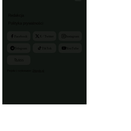
Redakcja
Polityka prywatności
Facebook
X / Twitter
Instagram
Telegram
TikTok
YouTube
RSS
Projekt i wykonanie:
24style.pl