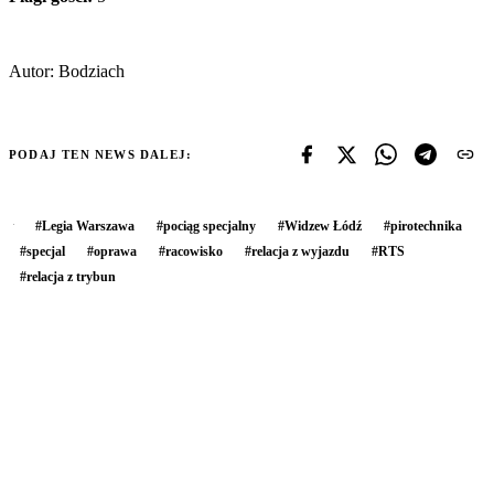
Autor: Bodziach
PODAJ TEN NEWS DALEJ:
#
Legia Warszawa
#
pociąg specjalny
#
Widzew Łódź
#
pirotechnika
#
specjal
#
oprawa
#
racowisko
#
relacja z wyjazdu
#
RTS
#
relacja z trybun