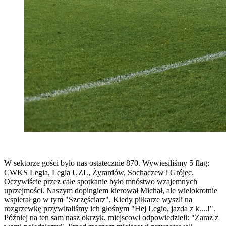
W sektorze gości było nas ostatecznie 870. Wywiesiliśmy 5 flag:
CWKS Legia, Legia UZL, Żyrardów, Sochaczew i Grójec.
Oczywiście przez całe spotkanie było mnóstwo wzajemnych
uprzejmości. Naszym dopingiem kierował Michał, ale wielokrotnie
wspierał go w tym "Szczęściarz". Kiedy piłkarze wyszli na
rozgrzewkę przywitaliśmy ich głośnym "Hej Legio, jazda z k....!".
Później na ten sam nasz okrzyk, miejscowi odpowiedzieli: "Zaraz z