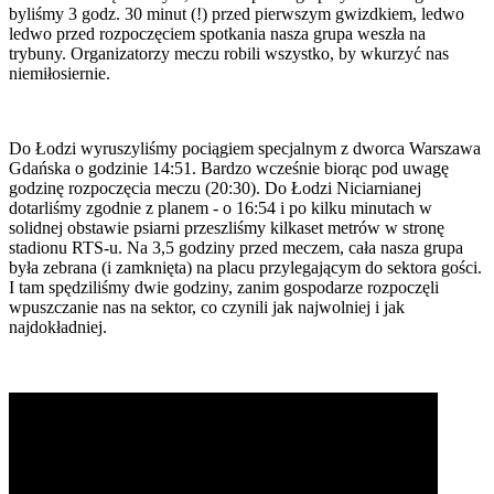
byliśmy 3 godz. 30 minut (!) przed pierwszym gwizdkiem, ledwo
ledwo przed rozpoczęciem spotkania nasza grupa weszła na
trybuny. Organizatorzy meczu robili wszystko, by wkurzyć nas
niemiłosiernie.
Do Łodzi wyruszyliśmy pociągiem specjalnym z dworca Warszawa
Gdańska o godzinie 14:51. Bardzo wcześnie biorąc pod uwagę
godzinę rozpoczęcia meczu (20:30). Do Łodzi Niciarnianej
dotarliśmy zgodnie z planem - o 16:54 i po kilku minutach w
solidnej obstawie psiarni przeszliśmy kilkaset metrów w stronę
stadionu RTS-u. Na 3,5 godziny przed meczem, cała nasza grupa
była zebrana (i zamknięta) na placu przylegającym do sektora gości.
I tam spędziliśmy dwie godziny, zanim gospodarze rozpoczęli
wpuszczanie nas na sektor, co czynili jak najwolniej i jak
najdokładniej.