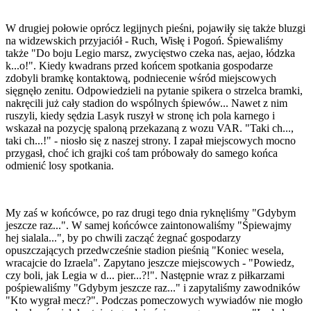
W drugiej połowie oprócz legijnych pieśni, pojawiły się także bluzgi
na widzewskich przyjaciół - Ruch, Wisłę i Pogoń. Śpiewaliśmy
także "Do boju Legio marsz, zwycięstwo czeka nas, aejao, łódzka
k...o!". Kiedy kwadrans przed końcem spotkania gospodarze
zdobyli bramkę kontaktową, podniecenie wśród miejscowych
sięgnęło zenitu. Odpowiedzieli na pytanie spikera o strzelca bramki,
nakręcili już cały stadion do wspólnych śpiewów... Nawet z nim
ruszyli, kiedy sędzia Lasyk ruszył w stronę ich pola karnego i
wskazał na pozycję spaloną przekazaną z wozu VAR. "Taki ch...,
taki ch...!" - niosło się z naszej strony. I zapał miejscowych mocno
przygasł, choć ich grajki coś tam próbowały do samego końca
odmienić losy spotkania.
My zaś w końcówce, po raz drugi tego dnia ryknęliśmy "Gdybym
jeszcze raz...". W samej końcówce zaintonowaliśmy "Śpiewajmy
hej sialala...", by po chwili zacząć żegnać gospodarzy
opuszczających przedwcześnie stadion pieśnią "Koniec wesela,
wracajcie do Izraela". Zapytano jeszcze miejscowych - "Powiedz,
czy boli, jak Legia w d... pier...?!". Następnie wraz z piłkarzami
pośpiewaliśmy "Gdybym jeszcze raz..." i zapytaliśmy zawodników
"Kto wygrał mecz?". Podczas pomeczowych wywiadów nie mogło