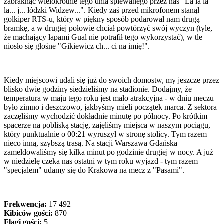
zabraknąć wielokrotnie tego dnia śpiewanego przez nas "La la la
la... j... łódzki Widzew...". Kiedy zaś przed mikrofonem stanął
golkiper RTS-u, który w piękny sposób podarował nam drugą
bramkę, a w drugiej połowie chciał powtórzyć swój wyczyn (tyle,
że machający łapami Gual nie potrafił tego wykorzystać), w tle
niosło się głośne "Gikiewicz ch... ci na imię!".
Kiedy miejscowi udali się już do swoich domostw, my jeszcze przez
blisko dwie godziny siedzieliśmy na stadionie. Dodajmy, że
temperatura w maju tego roku jest mało atrakcyjna - w dniu meczu
było zimno i deszczowo, jakbyśmy mieli początek marca. Z sektora
zaczęliśmy wychodzić dokładnie minutę po północy. Po krótkim
spacerze na pobliską stację, zajęliśmy miejsca w naszym pociągu,
który punktualnie o 00:21 wyruszył w stronę stolicy. Tym razem
nieco inną, szybszą trasą. Na stacji Warszawa Gdańska
zameldowaliśmy się kilka minut po godzinie drugiej w nocy. A już
w niedzielę czeka nas ostatni w tym roku wyjazd - tym razem
"specjalem" udamy się do Krakowa na mecz z "Pasami".
Frekwencja:
17 492
Kibiców gości:
870
Flagi gości:
5