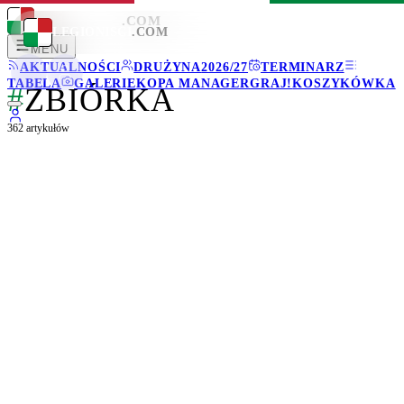
LEGIONISCI
.COM
LEGIONISCI
.COM
MENU
AKTUALNOŚCI
DRUŻYNA
2026/27
TERMINARZ
TABELA
GALERIE
KOPA MANAGER
GRAJ!
KOSZYKÓWKA
#
ZBIÓRKA
362
artykułów