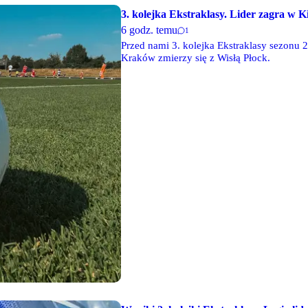
3. kolejka Ekstraklasy. Lider zagra w K
6 godz. temu
1
Przed nami 3. kolejka Ekstraklasy sezonu 
Kraków zmierzy się z Wisłą Płock.