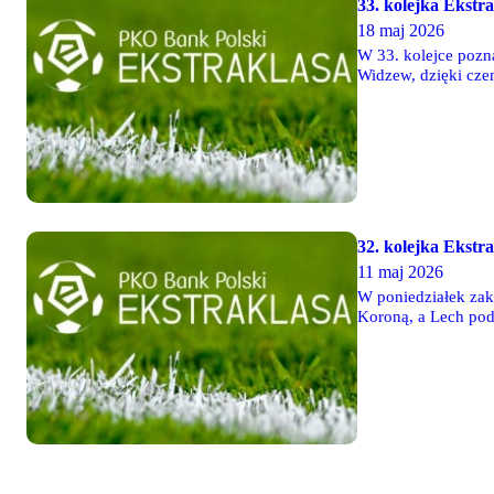
33. kolejka Ekstr
18 maj 2026
W 33. kolejce pozna
Widzew, dzięki cze
także zapewnił sob
32. kolejka Ekstra
11 maj 2026
W poniedziałek zak
Koroną, a Lech podz
pokonała Pogoń, a 