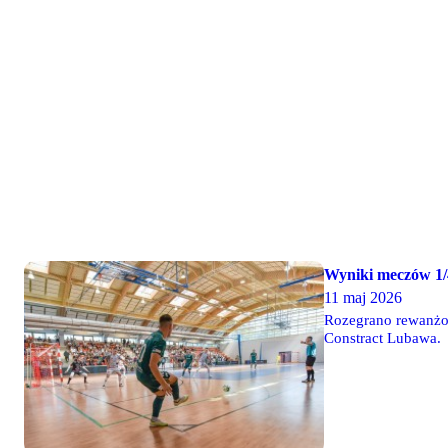
Wyniki meczów 1/4
11 maj 2026
Rozegrano rewanżow
Constract Lubawa.