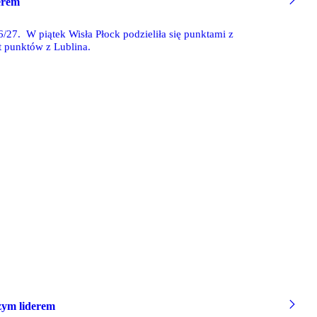
derem
/27. W piątek Wisła Płock podzieliła się punktami z
 punktów z Lublina.
szym liderem