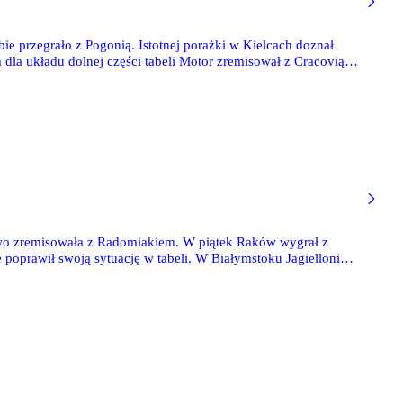
ie przegrało z Pogonią. Istotnej porażki w Kielcach doznał
la układu dolnej części tabeli Motor zremisował z Cracovią i
m i zapewnił sobie tytuł mistrza Polski.
owo zremisowała z Radomiakiem. W piątek Raków wygrał z
 poprawił swoją sytuację w tabeli. W Białymstoku Jagiellonia
.