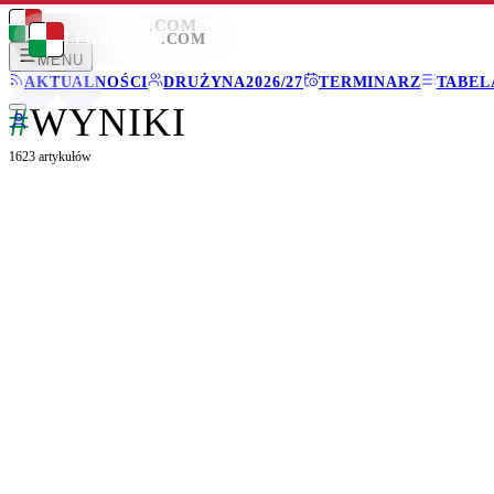
LEGIONISCI
.COM
LEGIONISCI
.COM
MENU
AKTUALNOŚCI
DRUŻYNA
2026/27
TERMINARZ
TABEL
#
WYNIKI
1623
artykułów