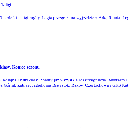
1. ligi
 kolejki 1. ligi rugby. Legia przegrała na wyjeździe z Arką Rumia. Leg
aklasy. Koniec sezonu
4. kolejka Ekstraklasy. Znamy już wszystkie rozstrzygnięcia. Mistrzem 
eż Górnik Zabrze, Jagiellonia Białystok, Raków Częstochowa i GKS Ka