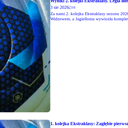
Wyniki 2. kolejki Ekstraklasy. Legia li
3 sie 2026
16
Za nami 2. kolejka Ekstraklasy sezonu 2026
Widzewem, a Jagiellonia wywiozła komplet
1. kolejka Ekstraklasy: Zagłębie pierw