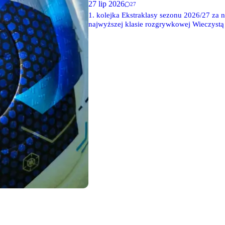
27 lip 2026
27
1. kolejka Ekstraklasy sezonu 2026/27 za 
najwyższej klasie rozgrywkowej Wieczystą
doliczonym czasie gry.