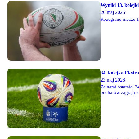
Wyniki 13. kolejki 
26 maj 2026
Rozegrano mecze 13.
34. kolejka Ekstr
23 maj 2026
Za nami ostatnia, 3
pucharów zagrają t