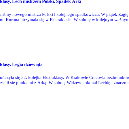
aklasy. Lech mistrzem Polski. Spadek Arki
liśmy nowego mistrza Polski i kolejnego spadkowicza. W piątek Zagłęb
mu Korona utrzymała się w Ekstraklasie. W sobotę w kolejnym ważnym d
ie ekstraklasowy byt. Lech Poznań pokonał na wyjeździe Radomiaka Rado
klasy. Legia dziewiąta
ończyła się 32. kolejka Ekstraklasy. W Krakowie Cracovia bezbramk
ielił się punktami z Arką. W sobotę Widzew pokonał Lechię i znacznie
na zakończenie sobotnich zmagań Górnik przegrał u siebie z Zagłębiem