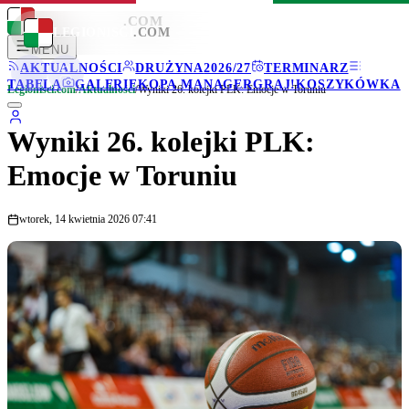
LEGIONISCI
.COM
LEGIONISCI
.COM
MENU
AKTUALNOŚCI
DRUŻYNA
2026/27
TERMINARZ
TABELA
GALERIE
KOPA MANAGER
GRAJ!
KOSZYKÓWKA
Legionisci.com
/
Aktualności
/
Wyniki 26. kolejki PLK: Emocje w Toruniu
Wyniki 26. kolejki PLK:
Emocje w Toruniu
wtorek, 14 kwietnia 2026 07:41