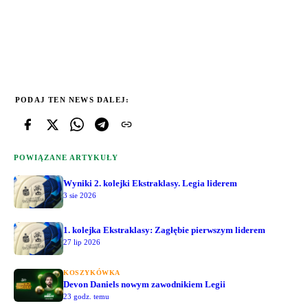
PODAJ TEN NEWS DALEJ:
POWIĄZANE ARTYKUŁY
Wyniki 2. kolejki Ekstraklasy. Legia liderem
3 sie 2026
1. kolejka Ekstraklasy: Zagłębie pierwszym liderem
27 lip 2026
KOSZYKÓWKA
Devon Daniels nowym zawodnikiem Legii
23 godz. temu