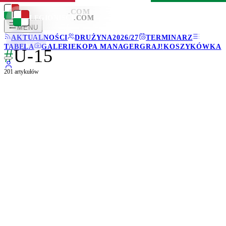
LEGIONISCI
.COM
LEGIONISCI
.COM
MENU
AKTUALNOŚCI
DRUŻYNA
2026/27
TERMINARZ
TABELA
GALERIE
KOPA MANAGER
GRAJ!
KOSZYKÓWKA
#
U-15
201
artykułów