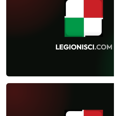
najlepszej drużyny (Legii), otrzymali
natomiast torby sportowe. Indywidualne
nagrody były dwie.