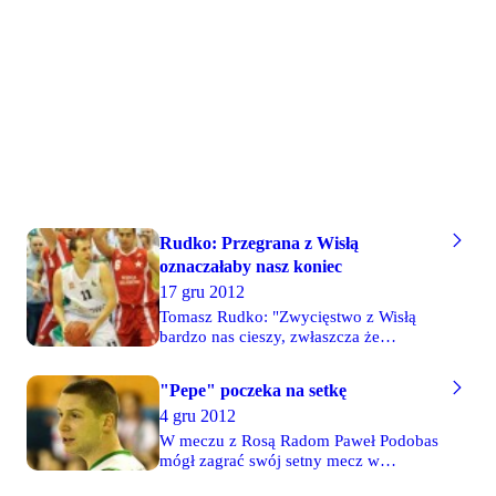
który pod nieobecność spowodowaną
kontuzją zastępował w roli kapitana
Piotra Nawrota. Nawrot jest drugim
zawodnikiem po względem liczby
meczów w naszym klubie.
Rudko: Przegrana z Wisłą
oznaczałaby nasz koniec
17 gru 2012
Tomasz Rudko: "Zwycięstwo z Wisłą
bardzo nas cieszy, zwłaszcza że
nastąpiło ono w innych niż zazwyczaj
okolicznościach. Nie był to bowiem
"Pepe" poczeka na setkę
zwykły mecz, lecz spotkanie, przed
4 gru 2012
którym zarówno kibice, jak i my bardzo
się mobilizowaliśmy. Cieszymy się, że
W meczu z Rosą Radom Paweł Podobas
nie zawiedliśmy, bo gdybyśmy przegrali
mógł zagrać swój setny mecz w
z krakowianami, to byłby już wtedy
barwach Legii, ale uniemożliwiła to