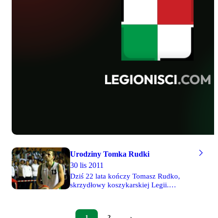
Urodziny Tomka Rudki
30 lis 2011
Dziś 22 lata kończy Tomasz Rudko,
skrzydłowy koszykarskiej Legii.
Wychowankowi naszego klubu, który
tylko na parę miesięcy odszedł do KS
Piaseczno, składamy najserdeczniejsze
›
1
2