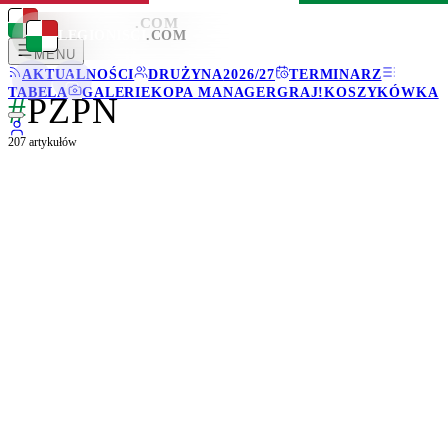
LEGIONISCI
.COM
LEGIONISCI
.COM
MENU
AKTUALNOŚCI
DRUŻYNA
2026/27
TERMINARZ
TABELA
GALERIE
KOPA MANAGER
GRAJ!
KOSZYKÓWKA
#
PZPN
207
artykułów