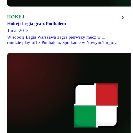
HOKEJ
Hokej: Legia gra z Podhalem
1 mar 2013
W sobotę Legia Warszawa zagra pierwszy mecz w 1.
rundzie play-off z Podhalem. Spotkanie w Nowym Targu
rozpocznie się o godz. 18:00. Wynik na bieżąco będzie
można śledzić na stronie Podhala. W środę 6 marca o godz.
18:00 rozegrany zostanie rewanż w Warszawie. Bilety w
cenie 20 zł można będzie nabywać w poniedziałek, 4
marca, w godz. 17-20 w kasie Torwaru lub bezpośrednio
przed spotkaniem. Do zakupu nie są wymagane żadne
karty.