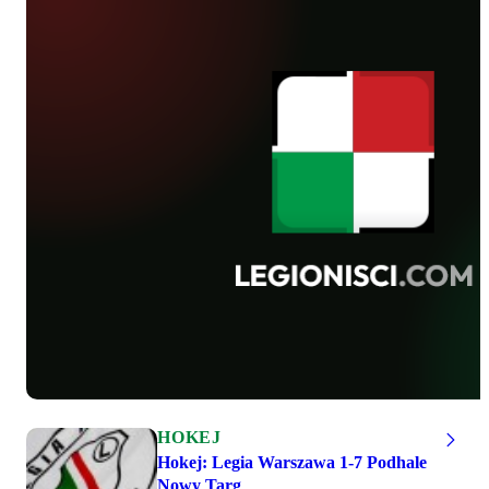
postawić się przeciwnikowi, który jest
dwa razy dziennie na lodzie, jest w pełni
przygotowany do wejścia z powrotem
do PLH.
HOKEJ
Hokej: Legia Warszawa 1-7 Podhale
Nowy Targ