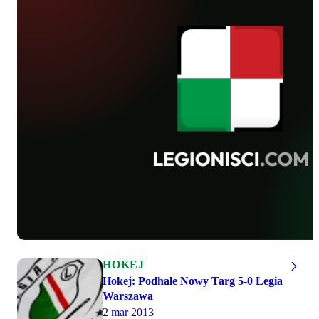
HOKEJ
Hokej: Podhale Nowy Targ 5-0 Legia
Warszawa
2 mar 2013