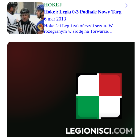
HOKEJ
Hokej: Legia 0-3 Podhale Nowy Targ
6 mar 2013
Hokeiści Legii zakończyli sezon. W
rozegranym w środę na Torwarze
rewanżowym meczu fazy play-off
drużyna Lubomira Witoszka przegrała z
najlepszą drużyną sezonu zasadniczego,
Podhalem Nowy Targ 0-3. Mecz
obejrzało 400 kibiców. Pierwsze
spotkanie w Nowym Targu rywale
wygrali 5-0. Zapraszamy do obejrzenia
zdjęć z tego spotkania: Fotoreportaż z
meczu - 33 zdjęcia Woytka Więcej
informacji znajdziecie w dziale Hokej.