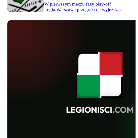
W pierwszym meczu fazy play-off
Legia Warszawa przegrała na wyjeździe
z Podhalem Nowy Targ 0-5. Wyniki
tercji: 0-1, 0-2, 0-2. Rewanżowe
spotkanie rozegrane zostanie 6 marca o
godz. 18:00 w Warszawie. Więcej
informacji wkrótce w dziale Hokej.