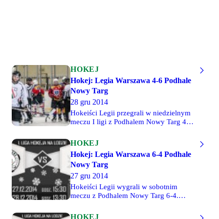
HOKEJ
Hokej: Legia Warszawa 4-6 Podhale
Nowy Targ
28 gru 2014
Hokeiści Legii przegrali w niedzielnym
meczu I ligi z Podhalem Nowy Targ 4-6.
Wyniki tercji: 2-4, 2-1, 0-1. W 59.
minucie doszło do bijatyki, w wyniku
HOKEJ
której kary meczu otrzymało aż czterech
Hokej: Legia Warszawa 6-4 Podhale
zawodników, w tym bramkarz zespołu
Nowy Targ
gości. Kolejne spotkania zostaną
rozegrane w styczniu. Więcej
27 gru 2014
informacji, terminarz i tabela w dziale
Hokeiści Legii wygrali w sobotnim
Hokej.
meczu z Podhalem Nowy Targ 6-4.
Wyniki tercji: 1-2, 1-2, 4-0. Zawodnicy
stołecznego zespołu po drugiej tercji
HOKEJ