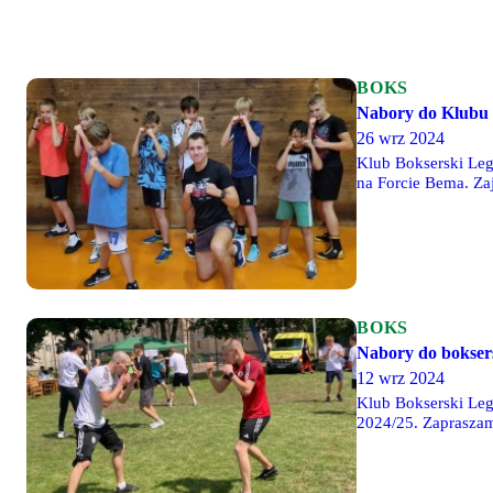
BOKS
Nabory do Klubu 
26 wrz 2024
Klub Bokserski Leg
na Forcie Bema. Zaj
BOKS
Nabory do boksers
12 wrz 2024
Klub Bokserski Leg
2024/25. Zapraszam
lat) trenować będzi