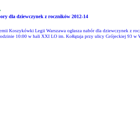
A
ry dla dziewczynek z roczników 2012-14
emii Koszykówki Legii Warszawa ogłasza nabór dla dziewczynek z rocz
godzinie 10:00 w hali XXI LO im. Kołłątaja przy ulicy Grójeckiej 93 
lwjunior.pl