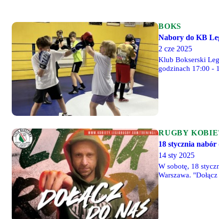
BOKS
Nabory do KB Legi
2 cze 2025
Klub Bokserski Legi
godzinach 17:00 - 
boksu. Przyjdź na b
RUGBY KOBIE
18 stycznia nabór 
14 sty 2025
W sobotę, 18 styczn
Warszawa. "Dołącz 
przygodę ze sportem