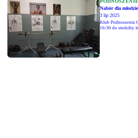
PODNOSZENI
Nabór dla młodzie
3 lip 2025
Klub Podnoszenia C
16:30 do siedziby le
legijna sekcja.