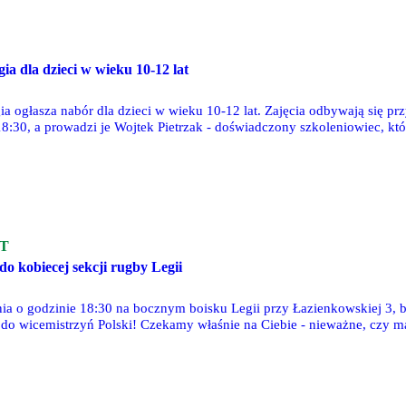
a dla dzieci w wieku 10-12 lat
a ogłasza nabór dla dzieci w wieku 10-12 lat. Zajęcia odbywają się przy
18:30, a prowadzi je Wojtek Pietrzak - doświadczony szkoleniowiec, k
ezpłatny pierwszy trening i sprawdź, czy boks to coś dla Ciebie!
T
do kobiecej sekcji rugby Legii
ia o godzinie 18:30 na bocznym boisku Legii przy Łazienkowskiej 3, bę
do wicemistrzyń Polski! Czekamy właśnie na Ciebie - nieważne, czy m
" - zachęca sekcja rugby Legii.