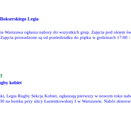
Bokserskiego Legia
ia Warszawa ogłasza nabory do wszystkich grup. Zajęcia pod okiem świ
 Zajęcia prowadzone są od poniedziałku do piątku w godzinach 17:00 - 
 u nas znajdziesz swoje miejsce!" - informuje bokserska Legia.
T
ugby kobiet
ski, Legia Rugby Sekcja Kobiet, ogłaszają pierwszy w nowym roku nabó
:30 na boisku przy ulicy Łazienkowskiej 3 w Warszawie. Nabór skierowa