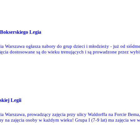
Bokserskiego Legia
ia Warszawa ogłasza nabory do grup dzieci i młodzieży - już od siódme
ęcia dostosowane są do wieku trenujących i są prowadzone przez wybitn
kiej Legii
ia Warszawa, prowadzący zajęcia przy ulicy Waldorffa na Forcie Bema
y na zajęcia osoby w każdym wieku! Grupa I (7-9 lat) ma zajęcia we wt
e w poniedziałki, środy i piątki od 17:00 do 18:30.