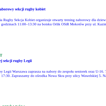
aborowy sekcji rugby kobiet
a Rugby Sekcja Kobiet organizuje otwarty trening naborowy dla dziewc
w godzinach 11:00–13:30 na boisku Orlik OSiR Mokotów przy ul. Kazi
T
j sekcji rugby Legii
by Legii Warszawa zaprasza na nabory do zespołu seniorek oraz U-16. 
e 17:30. Zapraszamy do ośrodka Nowa Skra przy ulicy Wawelskiej 5. Na