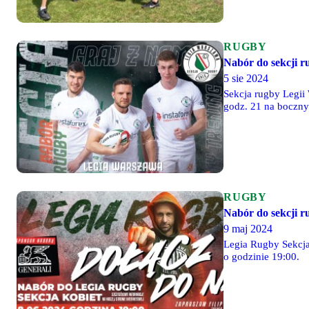
RUGBY
Nabór do sekcji r
5 sie 2024
Sekcja rugby Legii 
RUGBY
Nabór do sekcji r
9 maj 2024
Legia Rugby Sekcja
o godzinie 19:00.