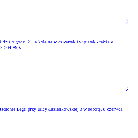
dziś o godz. 21, a kolejne w czwartek i w piątek - także o
nym boisku przy Łazienkowskiej 3. Więcej info pod numerem telefonu 519 364 990.
adionie Legii przy ulicy Łazienkowskiej 3 w sobotę, 8 czerwca