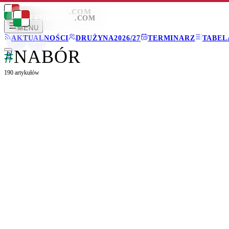
LEGIONISCI
.COM
LEGIONISCI
.COM
MENU
AKTUALNOŚCI
DRUŻYNA
2026/27
TERMINARZ
TABEL
#
NABÓR
190
artykułów