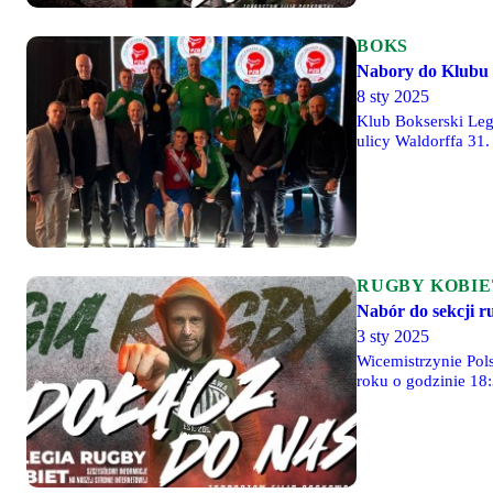
BOKS
Nabory do Klubu 
8 sty 2025
Klub Bokserski Leg
ulicy Waldorffa 31.
masz doświadczenie,
RUGBY KOBIE
Nabór do sekcji r
3 sty 2025
Wicemistrzynie Pol
roku o godzinie 18