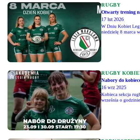
RUGBY
Otwarty trening n
17 lut 2026
W Dniu Kobiet Legi
niedzielę 8 marca 
RUGBY KOBIE
Nabory do kobiece
16 wrz 2025
Kobieca sekcja rug
września o godzini