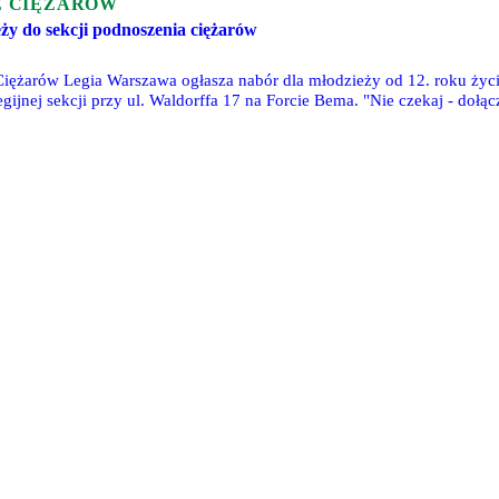
E CIĘŻARÓW
ży do sekcji podnoszenia ciężarów
iężarów Legia Warszawa ogłasza nabór dla młodzieży od 12. roku życia.
gijnej sekcji przy ul. Waldorffa 17 na Forcie Bema. "Nie czekaj - dołącz 