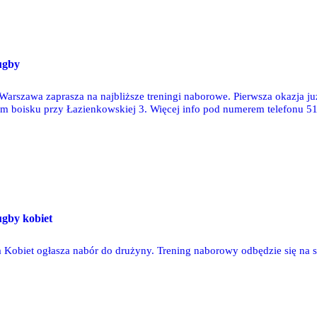
ugby
Warszawa zaprasza na najbliższe treningi naborowe. Pierwsza okazja już 
godz. 21 na bocz
ugby kobiet
 Kobiet ogłasza nabór do drużyny. Trening naborowy odbędzie się na st