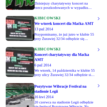
poprowadzi DJ Chory, a zagrają:
Dzisiejszy charytatywny koncert na
rzecz poszkodowanych w wypadku
kibiców Legii z Marek odbędzie się w
klubie GramOFF/ON przy ulicy
KIBICOWSKI
Chłodnej 35/37. Początek o godzinie
We wtorek koncert dla Maćka AMT
20. Wstęp kosztuje 20 złotych, a cały
13 paź 2014
dochód przekazany zostanie
poszkodowanym w wypadku
Przypominamy, że już jutro w klubie 55
legionistom.
przy Żurawiej 32/34 odbędzie się
charytatywny koncert dla Maćka AMT.
Bilety w cenie 20 złotych będą do
KIBICOWSKI
kupienia przy wejściu. Wstęp na koncert
Koncert charytatywny dla Maćka
od godziny 19:00. Podczas koncertu
AMT
będzie można śledzić na telebimie mecz
Polska - Szkocja.
6 paź 2014
We wtorek, 14 października w klubie 55
przy ulicy Żurawiej 32/34 odbędzie się
charytatywny koncert dla Maćka AMT.
Na scenie wystąpią m.in. Bilon BPP,
Pozytywne Wibracje Festival na
Żary JLB, Dixon37, Miejski Sort,
stadionie Legii
Trymiga, BRZ i Cywil. Kibice Legii
serdecznie zapraszają. Cały zysk z
16 kwi 2014
koncertu zostanie przekazana dla
20 czerwca na stadionie Legii odbędzie
naszego kolegi z trybun, który przez
się festiwal Pozytywne Wibracje. Na