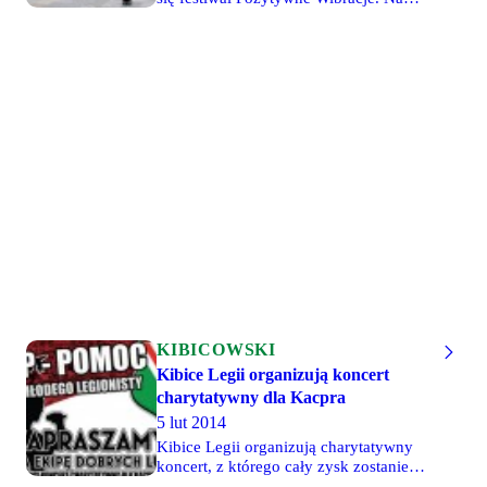
"Haniora" przebywa w miejscu
scenie wystąpią wykonawcy muzyki
odosobnienia.
soul, funk oraz r'n'b. Gwiazdą wieczoru
będzie Pharrell Williams. Bilety na to
wydarzenie będą w sprzedaży od 23
kwietnia (środa) o godz. 12:00.
Najtańsze wejściówki kosztują 190 zł.
KIBICOWSKI
Kibice Legii organizują koncert
charytatywny dla Kacpra
5 lut 2014
Kibice Legii organizują charytatywny
koncert, z którego cały zysk zostanie
przeznaczony dla chorego na autyzm