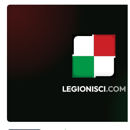
wczesnodziecięcy, Kacpra Dany.
Koncert odbędzie się 28 lutego o 19:30
w klubie Karuzela przy ulicy
Konarskiego 85 na Bemowie. Zagrają
m.in. Zjednoczony Ursynów, Karat
(Napalm Grupa), High End Projekt i
inni.