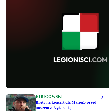
KIBICOWSKI
Bilety na koncert dla Mariego przed
meczem z Jagiellonią