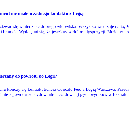
ment nie miałem żadnego kontaktu z Legią
ziewać się w niedzielę dobrego widowiska. Wszystko wskazuje na to, że
 i bramek. Wydaję mi się, że jesteśmy w dobrej dyspozycji. Możemy po
mówi przed niedzielnym meczem z Legią trener Górnika Zabrze, Jan Ur
erzany do powrotu do Legii?
nu kończy się kontrakt trenera Goncalo Feio z Legią Warszawa. Przed
ólnie z powodu zdecydowanie niezadowalających wyników w Ekstraklasi
 któremu latem również wygasa umowa ze śląskim klubem. Jak donosi na
y do powrotu do stołecznej drużyny.