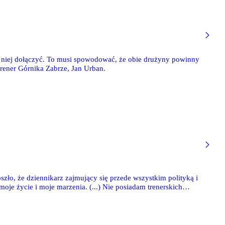
do niej dołączyć. To musi spowodować, że obie drużyny powinny
rener Górnika Zabrze, Jan Urban.
ło, że dziennikarz zajmujący się przede wszystkim polityką i
oje życie i moje marzenia. (...) Nie posiadam trenerskich
torsko ogłosił. (...) Gracze to nie tylko męskie rozmowy o
 lat" - tłumaczy autor we wstępie.