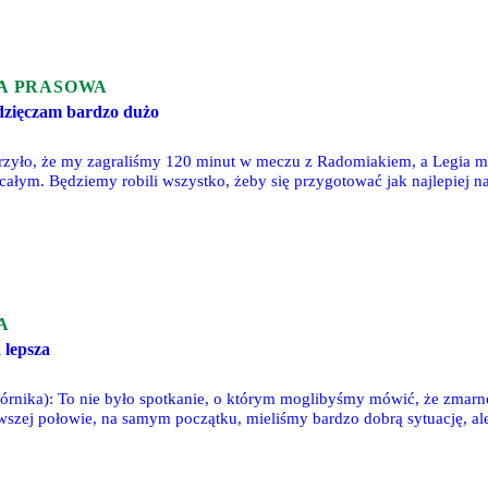
A PRASOWA
dzięczam bardzo dużo
darzyło, że my zagraliśmy 120 minut w meczu z Radomiakiem, a Legia mi
całym. Będziemy robili wszystko, żeby się przygotować jak najlepiej 
szystko jak się mówi potocznie "zobaczymy w praniu" - mówi przed mec
A
 lepsza
órnika): To nie było spotkanie, o którym moglibyśmy mówić, że zmarno
wszej połowie, na samym początku, mieliśmy bardzo dobrą sytuację, ale