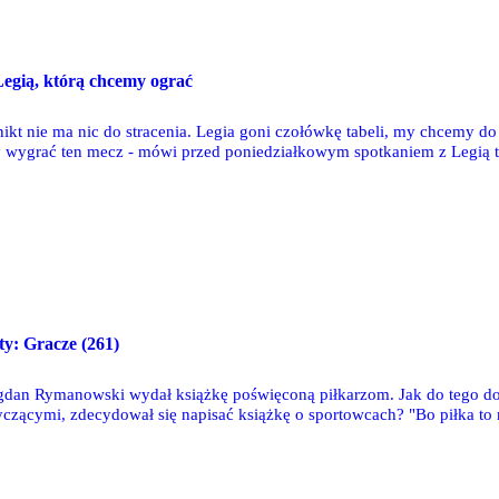
egią, którą chcemy ograć
nikt nie ma nic do stracenia. Legia goni czołówkę tabeli, my chcemy 
y wygrać ten mecz - mówi przed poniedziałkowym spotkaniem z Legią t
sty: Gracze (261)
ogdan Rymanowski wydał książkę poświęconą piłkarzom. Jak do tego dosz
czącymi, zdecydował się napisać książkę o sportowcach? "Bo piłka to m
ji, ale mam coś, co daje mi prawo, abym się takim selekcjonerem uzurpa
 kariery. To również próba odpowiedzi na pytania, które nurtują mnie od