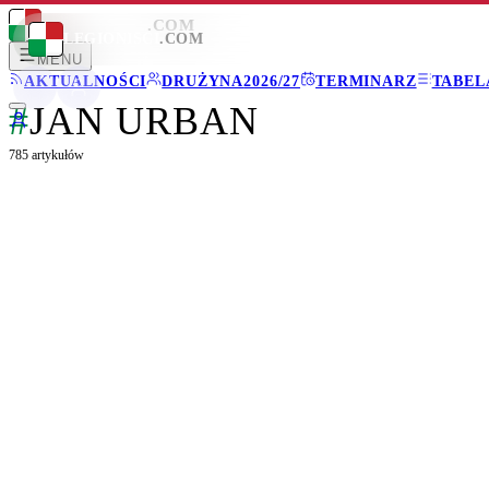
LEGIONISCI
.COM
LEGIONISCI
.COM
MENU
AKTUALNOŚCI
DRUŻYNA
2026/27
TERMINARZ
TABEL
#
JAN URBAN
785
artykułów