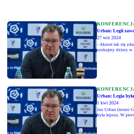
KONFERENCJ
Urban: Legii zaw
27 wrz 2024
- Akurat tak się z
szukajmy dziury w 
fizyczności - to w
KONFERENCJ
Urban: Legia była
1 kwi 2024
Jan Urban (trener G
była lepsza. W pier