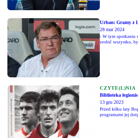
Urban: Gramy z L
28 mar 2024
- W tym spotkaniu 
zrobić wszystko, b
CZYTE(L)NIA
Biblioteka legioni
13 gru 2023
Przed kilku laty B
programami jej doty
papierów ani licenc
blaskach i cieniach