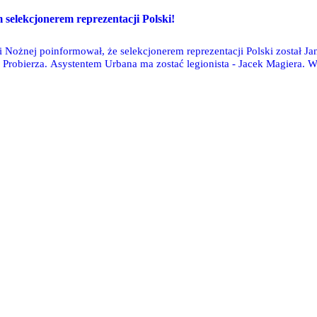
elekcjonerem reprezentacji Polski!
i Nożnej poinformował, że selekcjonerem reprezentacji Polski został J
 Probierza. Asystentem Urbana ma zostać legionista - Jacek Magiera. 
nera.