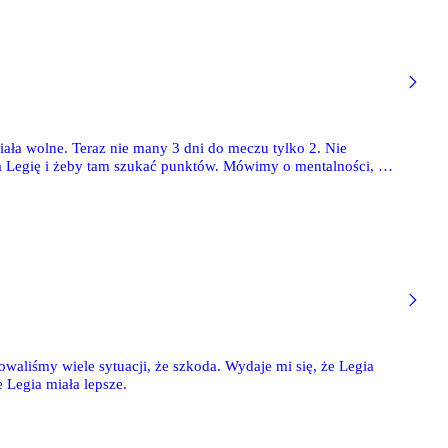
ała wolne. Teraz nie many 3 dni do meczu tylko 2. Nie
na Legię i żeby tam szukać punktów. Mówimy o mentalności, o
zem z Legią Warszawa trener Górnika Zabrze, Jan Urban.
waliśmy wiele sytuacji, że szkoda. Wydaje mi się, że Legia
 Legia miała lepsze.