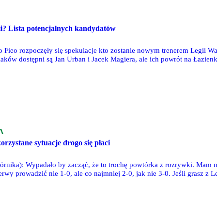
i? Lista potencjalnych kandydatów
o Fieo rozpoczęły się spekulacje kto zostanie nowym trenerem Legii Wa
olaków dostępni są Jan Urban i Jacek Magiera, ale ich powrót na Łazi
 zagranicy. Oto lista:
A
rzystane sytuacje drogo się płaci
Górnika): Wypadało by zacząć, że to trochę powtórka z rozrywki. Mam 
wy prowadzić nie 1-0, ale co najmniej 2-0, jak nie 3-0. Jeśli grasz z L
 się drogo płaci.