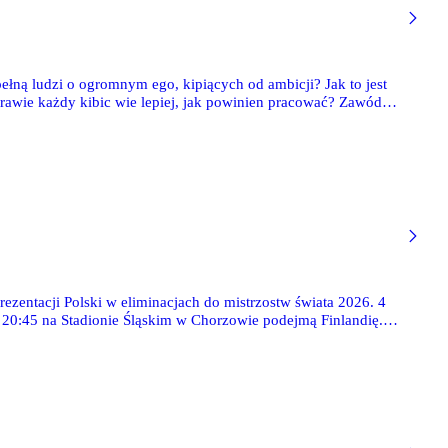
pełną ludzi o ogromnym ego, kipiących od ambicji? Jak to jest
prawie każdy kibic wie lepiej, jak powinien pracować? Zawód:
ychologii, presji, pracoholizmie i kosztach, jakie ponoszą
ni, których zwalnia się częściej niż w jakimkolwiek innym
eklamuje wydawnictwo SQN.
entacji Polski w eliminacjach do mistrzostw świata 2026. 4
. 20:45 na Stadionie Śląskim w Chorzowie podejmą Finlandię.
artosz Kapustka.