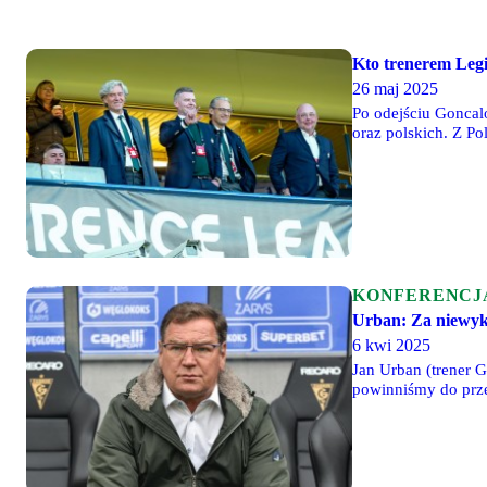
Kto trenerem Legi
26 maj 2025
Po odejściu Goncal
oraz polskich. Z P
się szkoleniowcom z
KONFERENCJ
Urban: Za niewyko
6 kwi 2025
Jan Urban (trener 
powinniśmy do przer
mieliśmy, to później