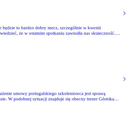
 będzie to bardzo dobry mecz, szczególnie w kwestii
wiedzieć, że w ostatnim spotkaniu zawiodła nas skuteczność.
ban.
łużenie umowy portugalskiego szkoleniowca jest sprawą
e. W podobnej sytuacji znajduje się obecny trener Górnika
 portalu X użytkownik FootballScout, 62-letni szkoleniowiec