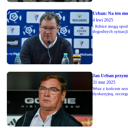
Urban: Na ten mo
4 kwi 2025
- Kibice mogą spod
dogodnych sytuacji
Oby ona wróciła - 
Jan Urban przymi
31 mar 2025
Wraz z końcem sezo
dyskusyjną, szczeg
Zabrze, Jan Urban,
ma być przymierzan