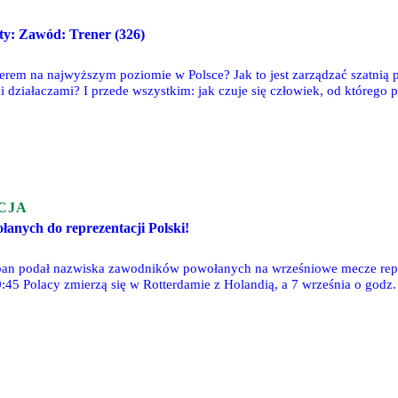
sty: Zawód: Trener (326)
enerem na najwyższym poziomie w Polsce? Jak to jest zarządzać szatnią 
 działaczami? I przede wszystkim: jak czuje się człowiek, od którego 
ornie książka o sporcie. Tak naprawdę to raczej opowieść o emocjach, ps
ię w świetle reflektorów. Ci, którzy częściej są krytykowani niż chwale
 sposób książkę Szymona Ratajczaka, zatytułowaną "Zawód: Trener" r
CJA
łanych do reprezentacji Polski!
ban podał nazwiska zawodników powołanych na wrześniowe mecze reprez
0:45 Polacy zmierzą się w Rotterdamie z Holandią, a 7 września o godz
się 3 zawodników Legii Warszawa - Jan Ziółkowski, Paweł Wszołek i B