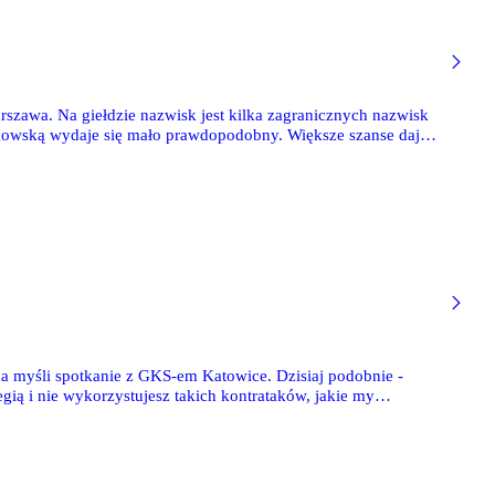
rszawa. Na giełdzie nazwisk jest kilka zagranicznych nazwisk
enkowską wydaje się mało prawdopodobny. Większe szanse daje
na myśli spotkanie z GKS-em Katowice. Dzisiaj podobnie -
egią i nie wykorzystujesz takich kontrataków, jakie my