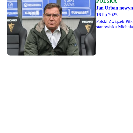
POLSKA
Jan Urban nowym s
16 lip 2025
Polski Związek Piłk
stanowisku Michała
prasowa nowego tre