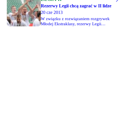
Rezerwy Legii chcą zagrać w II lidze
20 cze 2013
W związku z rozwiązaniem rozgrywek
Młodej Ekstraklasy, rezerwy Legii
miałyby w tym sezonie zagrać w III
lidze. Przy Łazienkowskiej od początku
pracownicy Akademii Piłkarskiej nie są
zadowoleni z takiego rozwiązania i jeśli
PZPN nie zmieni swojej decyzji,
możliwe że Legia nie wystawi drugiego
zespołu do żadnych rozgrywek. W
klubie cały czas liczą jednak na
możliwość gry w II lidze.