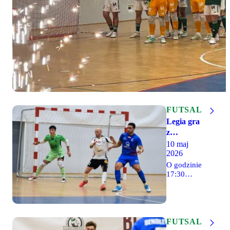
FUTSAL
Legia gra
z
Constractem
10 maj
2026
(transmisja)
O godzinie
17:30
Legia
Warszawa
rozegra na
wyjeździe
decydujące
FUTSAL
o awansie