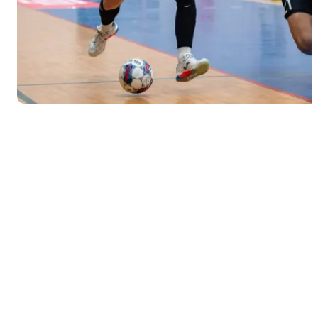
jako
projekty
autonomiczne,
formalnie
stały się
podmiotami
zależnymi
od spółek
kontrolowanych
przez
Dariusza
Mioduskiego.