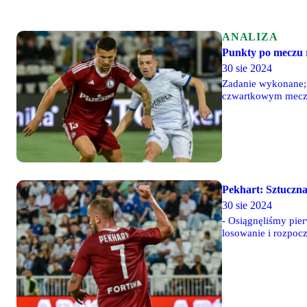
ANALIZA
Punkty po meczu 
30 sie 2024
Zadanie wykonane; 
czwartkowym meczu
Pekhart: Sztuczn
30 sie 2024
- Osiągnęliśmy pier
losowanie i rozpoc
Pekhart.