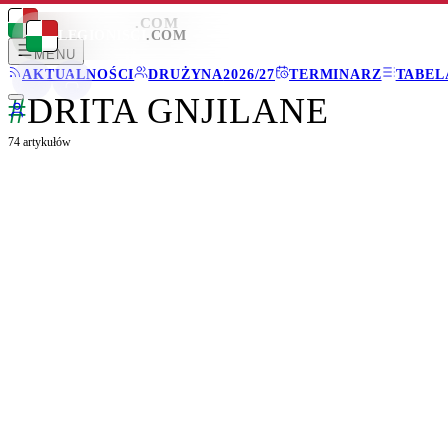
LEGIONISCI
.COM
LEGIONISCI
.COM
MENU
AKTUALNOŚCI
DRUŻYNA
2026/27
TERMINARZ
TABEL
#
DRITA GNJILANE
74
artykułów