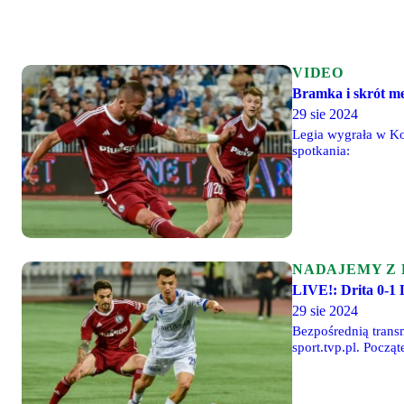
VIDEO
Bramka i skrót me
29 sie 2024
Legia wygrała w Ko
spotkania:
NADAJEMY Z
LIVE!: Drita 0-1
29 sie 2024
Bezpośrednią transm
sport.tvp.pl. Począ