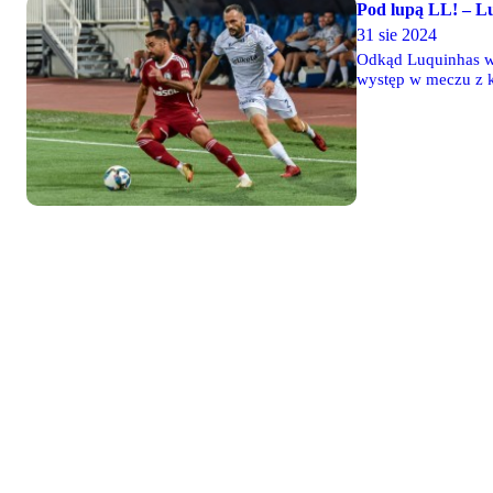
Pod lupą LL! – L
31 sie 2024
Odkąd Luquinhas wr
występ w meczu z k