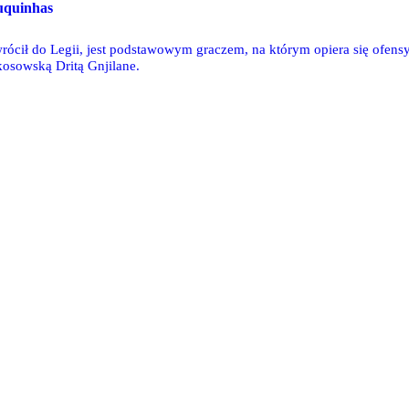
uquinhas
ócił do Legii, jest podstawowym graczem, na którym opiera się ofen
osowską Dritą Gnjilane.