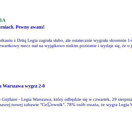
GIA
rniach. Pewny awans!
aniu z Dritą Legia zagrała słabo, ale ostatecznie wygrała skromnie 1-
Czwartkowy mecz stał na wyjątkowo niskim poziomie i wydaje się, że o
trzelił w doliczonym czasie gry Tomas Pekhart.
a Warszawa wygra 2-0
Gnjilane - Legia Warszawa, który odbędzie się w czwartek, 29 sierpnia
aszej nowej zabawie "CeⓁownik". 78% osób uważa, że wygra Legia Wa
stwo Drity Gnjilane.