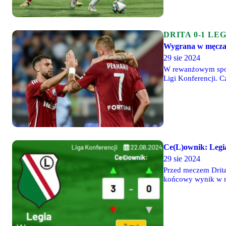
DRITA 0-1 LE
Wygrana w męcza
29 sie 2024
W rewanżowym spotk
Ligi Konferencji. 
dla "Wojskowych" s
Ce(L)ownik: Legi
29 sie 2024
Przed meczem Drita 
końcowy wynik w n
a 7% typuje zwycię