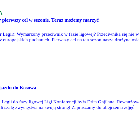
A
y pierwszy cel w sezonie. Teraz możemy marzyć
r Legii): Wymarzony przeciwnik w fazie ligowej? Przeciwnika się nie 
j w europejskich pucharach. Pierwszy cel na ten sezon nasza drużyna os
ięstw i jeden remis. Wielkie gratulacje dla piłkarzy, sztabu, klubu. Poz
a nie takie historie widziała. A od teraz pełne skupienie na niedzieli.
yjazdu do Kosowa
 Legii do fazy ligowej Ligi Konferencji była Drita Gnjilane. Rewanżowe
i szalę zwycięstwa na swoją stronę! Zapraszamy do obejrzenia zdjęć: