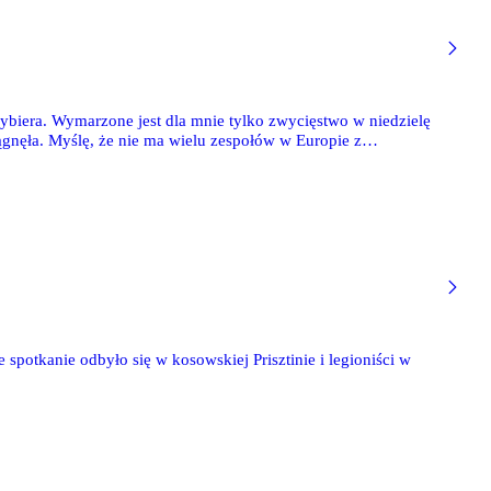
wybiera. Wymarzone jest dla mnie tylko zwycięstwo w niedzielę
iągnęła. Myślę, że nie ma wielu zespołów w Europie z
ostaje nam marzyć - i tego nikt nam nie zabroni - żeby zajść jak
 spotkanie odbyło się w kosowskiej Prisztinie i legioniści w