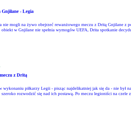
 Gnjilane - Legia
a nie mogli na żywo obejrzeć rewanżowego meczu z Dritą Gnjilane z
e obiekt w Gnjilane nie spełnia wymogów UEFA, Drita spotkanie decyduj
ę z Łotyszami - na stadionie w Prisztinie.
Y
 meczu z Dritą
Legii - pisząc najdelikatniej jak się da - nie był najwyższych lotów. Większość nie zaprezentowała przyzwoitego
 szeroko rozwodzić się nad ich postawą. Po meczu legioniści na czele 
e do żadnym rozgrzeszeniem czy argumentem łagodzącym.