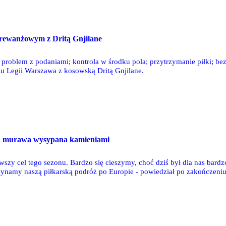
rewanżowym z Dritą Gnjilane
problem z podaniami; kontrola w środku pola; przytrzymanie piłki; bez
 Legii Warszawa z kosowską Dritą Gnjilane.
a murawa wysypana kamieniami
wszy cel tego sezonu. Bardzo się cieszymy, choć dziś był dla nas bard
zynamy naszą piłkarską podróż po Europie - powiedział po zakończeniu 