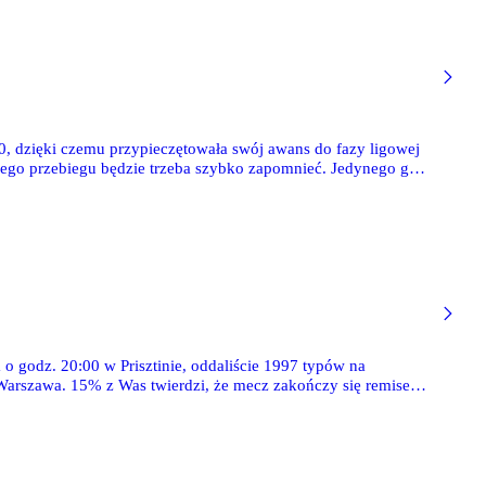
0, dzięki czemu przypieczętowała swój awans do fazy ligowej
 jego przebiegu będzie trzeba szybko zapomnieć. Jedynego gola
 o godz. 20:00 w Prisztinie, oddaliście 1997 typów na
rszawa. 15% z Was twierdzi, że mecz zakończy się remisem,