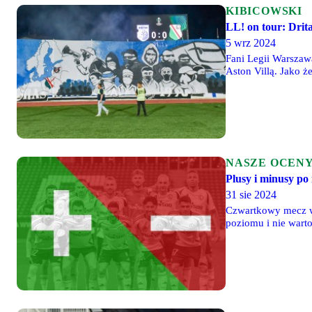
KIBICOWSKI
LL! on tour: Drita
5 wrz 2024
Fani Legii Warszaw
Aston Villą. Jako ż
jak poprzednią rund
NASZE OCEN
Plusy i minusy po
31 sie 2024
Czwartkowy mecz w wykonaniu piłkarzy 
poziomu i nie warto
ocenach nie będzi