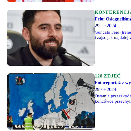
KONFERENCJ
Feio: Osiągnęliśm
29 sie 2024
Goncalo Feio (trene
i zajść jak najdale
dorobkiem pięć zwyc
najdalej. Piłka nożn
128 ZDJĘĆ
Fotoreportaż z w
29 sie 2024
Ostatnią przeszkodą
końcówce przechylil