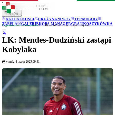
LEGIONISCI
.COM
LEGIONISCI
.COM
MENU
AKTUALNOŚCI
DRUŻYNA
2026/27
TERMINARZ
TABELA
GALERIE
KOPA MANAGER
GRAJ!
KOSZYKÓWKA
Legionisci.com
/
Aktualności
/
LK: Mendes-Dudziński zastąpi Kobylaka
LK: Mendes-Dudziński zastąpi
Kobylaka
wtorek, 4 marca 2025 09:41