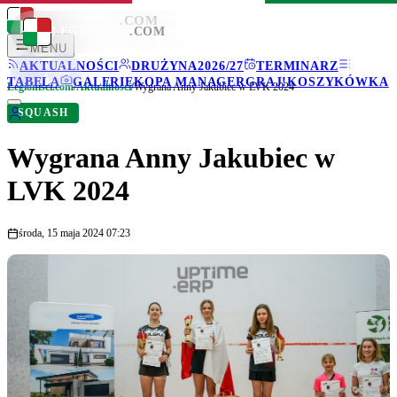
LEGIONISCI
.COM
LEGIONISCI
.COM
MENU
AKTUALNOŚCI
DRUŻYNA
2026/27
TERMINARZ
TABELA
GALERIE
KOPA MANAGER
GRAJ!
KOSZYKÓWKA
Legionisci.com
/
Aktualności
/
Wygrana Anny Jakubiec w LVK 2024
SQUASH
Wygrana Anny Jakubiec w
LVK 2024
środa, 15 maja 2024 07:23