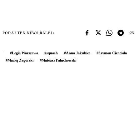
PODAJ TEN NEWS DALEJ:
#
Legia Warszawa
#
squash
#
Anna Jakubiec
#
Szymon Cienciała
#
Maciej Zagórski
#
Mateusz Paluchowski