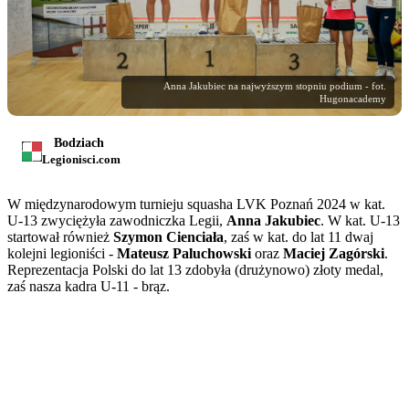
Anna Jakubiec na najwyższym stopniu podium - fot.
Hugonacademy
Bodziach
Legionisci.com
W międzynarodowym turnieju squasha LVK Poznań 2024 w kat.
U-13 zwyciężyła zawodniczka Legii,
Anna Jakubiec
. W kat. U-13
startował również
Szymon Cienciała
, zaś w kat. do lat 11 dwaj
kolejni legioniści -
Mateusz Paluchowski
oraz
Maciej Zagórski
.
Reprezentacja Polski do lat 13 zdobyła (drużynowo) złoty medal,
zaś nasza kadra U-11 - brąz.