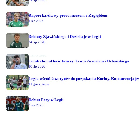
Raport kartkowy przed meczem z Zagłębiem
1 sie 2026
Debiuty Zjawińskiego i Deziela jr w Legii
24 lip 2026
LATO 2026
Colak złamał kość twarzy. Urazy Arsenicia i Urbańskiego
10 lip 2026
Legia wśród faworytów do pozyskania Kuchty. Konkurencja jest
11 godz. temu
Debiut Recy w Legii
3 sie 2025