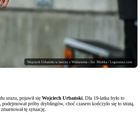
Wojciech Urbański w meczu z Widzewem - fot. Mishka / Legionisci.com
u urazu, pojawił się
Wojciech Urbański
. Dla 19-latka było to
podejmował próby dryblingów, choć czasem kończyło się to stratą.
 zmarnował tę sytuację.