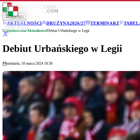
LEGIONISCI
.COM
LEGIONISCI
.COM
MENU
AKTUALNOŚCI
DRUŻYNA
2026/27
TERMINARZ
TABEL
Legionisci.com
/
Aktualności
/
Debiut Urbańskiego w Legii
Debiut Urbańskiego w Legii
niedziela, 10 marca 2024 18:50