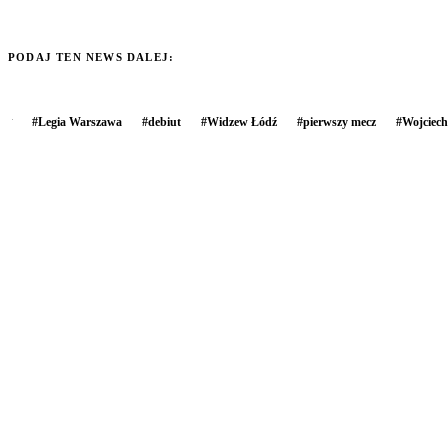
PODAJ TEN NEWS DALEJ:
#
Legia Warszawa
#
debiut
#
Widzew Łódź
#
pierwszy mecz
#
Wojciec