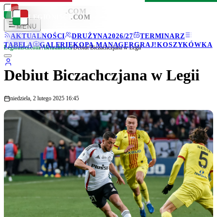
LEGIONISCI
.COM
LEGIONISCI
.COM
MENU
AKTUALNOŚCI
DRUŻYNA
2026/27
TERMINARZ
TABELA
GALERIE
KOPA MANAGER
GRAJ!
KOSZYKÓWKA
Legionisci.com
/
Aktualności
/
Debiut Biczachczjana w Legii
Debiut Biczachczjana w Legii
niedziela, 2 lutego 2025 16:45