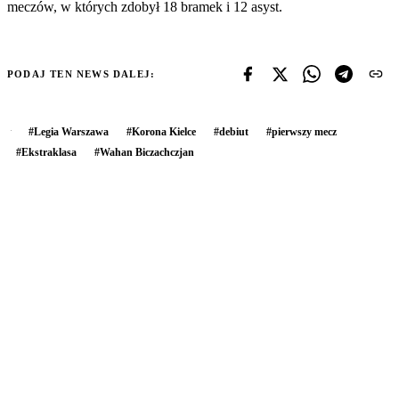
meczów, w których zdobył 18 bramek i 12 asyst.
PODAJ TEN NEWS DALEJ:
#
Legia Warszawa
#
Korona Kielce
#
debiut
#
pierwszy mecz
#
Ekstraklasa
#
Wahan Biczachczjan