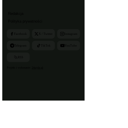
Redakcja
Polityka prywatności
Facebook
X / Twitter
Instagram
Telegram
TikTok
YouTube
RSS
Projekt i wykonanie:
24style.pl