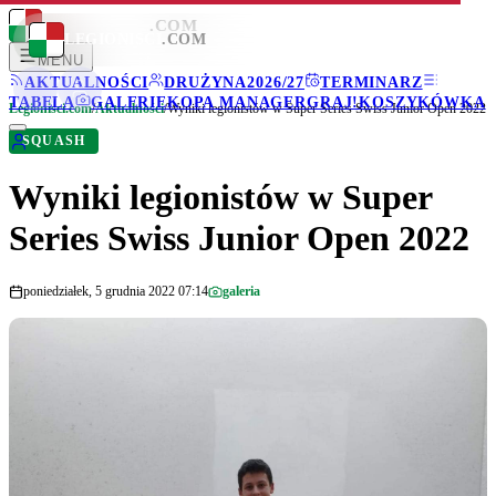
LEGIONISCI
.COM
LEGIONISCI
.COM
MENU
AKTUALNOŚCI
DRUŻYNA
2026/27
TERMINARZ
TABELA
GALERIE
KOPA MANAGER
GRAJ!
KOSZYKÓWKA
Legionisci.com
/
Aktualności
/
Wyniki legionistów w Super Series Swiss Junior Open 2022
SQUASH
Wyniki legionistów w Super
Series Swiss Junior Open 2022
poniedziałek, 5 grudnia 2022 07:14
galeria