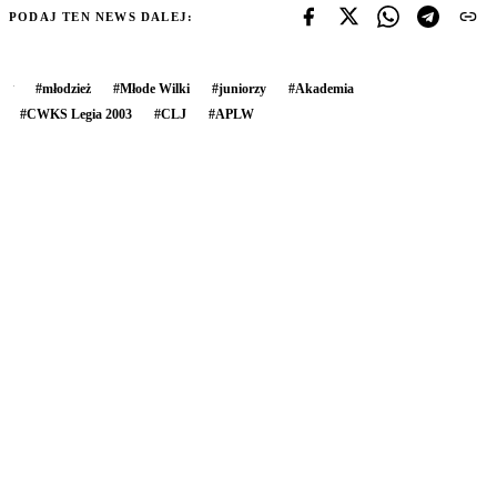
PODAJ TEN NEWS DALEJ:
#
młodzież
#
Młode Wilki
#
juniorzy
#
Akademia
#
CWKS Legia 2003
#
CLJ
#
APLW