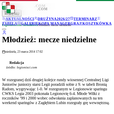
LEGIONISCI
.COM
LEGIONISCI
.COM
MENU
AKTUALNOŚCI
DRUŻYNA
2026/27
TERMINARZ
TABELA
GALERIE
KOPA MANAGER
GRAJ!
KOSZYKÓWKA
Legionisci.com
/
Aktualności
/
Młodzież: mecze niedzielne
Młodzież: mecze niedzielne
niedziela, 23 marca 2014 17:02
Redakcja
źródło:
legionisci.com
W rozegranej dziś drugiej kolejce rundy wiosennej Centralnej Ligi
Juniorów juniorzy starsi Legii poradzili sobie z 9. w tabeli Bronią
Radom, wygrywając 1-0. W rozegranym w Legionowie sparingu
CWKS Legia 2003 pokonała Legionovię 6-4. Młode Wilki z
roczników '99 i 2000 wobec odwołania zaplanowanych na ten
weekend sparingów z Zagłębiem Lubin rozegrały grę wewnętrzną.