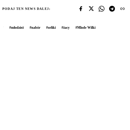
PODAJ TEN NEWS DALEJ:
#
młodzież
#
nabór
#
orliki
#
żacy
#
Mlode Wilki