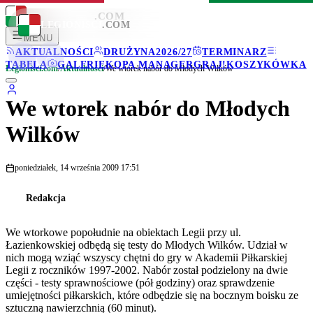
LEGIONISCI
.COM
LEGIONISCI
.COM
MENU
AKTUALNOŚCI
DRUŻYNA
2026/27
TERMINARZ
TABELA
GALERIE
KOPA MANAGER
GRAJ!
KOSZYKÓWKA
Legionisci.com
/
Aktualności
/
We wtorek nabór do Młodych Wilków
We wtorek nabór do Młodych
Wilków
poniedziałek, 14 września 2009 17:51
Redakcja
We wtorkowe popołudnie na obiektach Legii przy ul.
Łazienkowskiej odbędą się testy do Młodych Wilków. Udział w
nich mogą wziąć wszyscy chętni do gry w Akademii Piłkarskiej
Legii z roczników 1997-2002. Nabór został podzielony na dwie
części - testy sprawnościowe (pół godziny) oraz sprawdzenie
umiejętności piłkarskich, które odbędzie się na bocznym boisku ze
sztuczną nawierzchnią (60 minut).