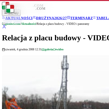
LEGIONISCI
.COM
LEGIONISCI
.COM
MENU
AKTUALNOŚCI
DRUŻYNA
2026/27
TERMINARZ
TABEL
Legionisci.com
/
Aktualności
/
Relacja z placu budowy - VIDEO i panoramy
Relacja z placu budowy - VIDE
czwartek, 4 grudnia 2008 12:31
galeria
wideo