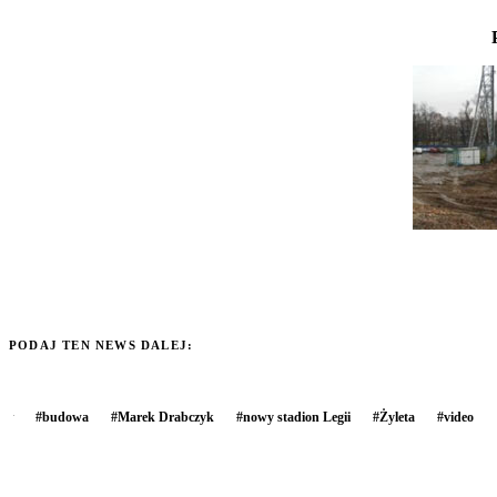
PODAJ TEN NEWS DALEJ:
#
budowa
#
Marek Drabczyk
#
nowy stadion Legii
#
Żyleta
#
video