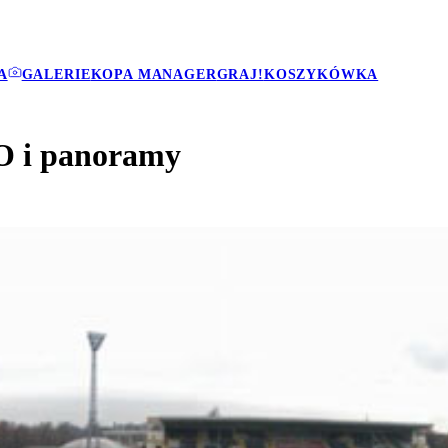
A
GALERIE
KOPA MANAGER
GRAJ!
KOSZYKÓWKA
O i panoramy