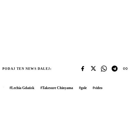
PODAJ TEN NEWS DALEJ:
#
Lechia Gdańsk
#
Takesure Chinyama
#
gole
#
video