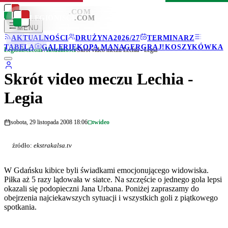
LEGIONISCI
.COM
LEGIONISCI
.COM
MENU
AKTUALNOŚCI
DRUŻYNA
2026/27
TERMINARZ
TABELA
GALERIE
KOPA MANAGER
GRAJ!
KOSZYKÓWKA
Legionisci.com
/
Aktualności
/
Skrót video meczu Lechia - Legia
Skrót video meczu Lechia -
Legia
sobota, 29 listopada 2008 18:06
wideo
źródło:
ekstrakalsa.tv
W Gdańsku kibice byli świadkami emocjonującego widowiska.
Piłka aż 5 razy lądowała w siatce. Na szczęście o jednego gola lepsi
okazali się podopieczni Jana Urbana. Poniżej zapraszamy do
obejrzenia najciekawszych sytuacji i wszystkich goli z piątkowego
spotkania.