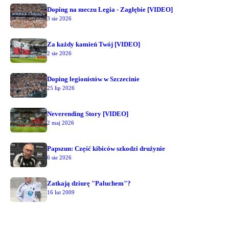
Doping na meczu Legia - Zagłębie [VIDEO]
3 sie 2026
Za każdy kamień Twój [VIDEO]
2 sie 2026
Doping legionistów w Szczecinie
25 lip 2026
Neverending Story [VIDEO]
2 maj 2026
Papszun: Część kibiców szkodzi drużynie
6 sie 2026
Zatkają dziurę "Paluchem"?
16 lut 2009