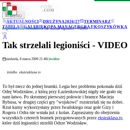
LEGIONISCI
.COM
LEGIONISCI
.COM
MENU
AKTUALNOŚCI
DRUŻYNA
2026/27
TERMINARZ
TABELA
GALERIE
KOPA MANAGER
GRAJ!
KOSZYKÓWKA
Legionisci.com
/
Aktualności
/
Tak strzelali legioniści - VIDEO
Tak strzelali legioniści - VIDEO
niedziela, 8 marca 2009 21:40
wideo
źródło:
ekstraklasa.tv
To był mecz do jednej bramki. Legia bez problemu pokonała dziś
Odrę Wodzisław, z którą przy Łazienkowskiej nigdy nie grało się
nam łatwo. Po skromnej pierwszej połowie i bramce Macieja
Rybusa, w drugiej części gry "wojskowi" rozstrzelali się na dobre.
Rzut karny wykorzystany przez Iwańskiego oraz gole Gizy i
Rogera i Odra nie wstała już z kolan. Zapraszamy do obejrzenia
wszystkich czterech bramek przygotowanych przez
ekstraklasa.tv
,
które dziś legioniści strzelili Odrze Wodzisław.