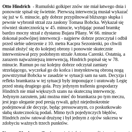
Otto Hindrich
- Rumuński golkiper znów nie miał łatwego dnia i
ponownie spisał się świetnie. Pierwszą interwencją musiał wykazać
się już w 6. minucie, gdy dobrze przypilnował bliższego słupka i
pewnie wybronił strzał zza zasłony Tomasa Bobcka. Wykazał się
również skutecznością w 45. minucie, wybijając ponad bramkę
bardzo mocny strzał z dystansu Bujara Pllany. W 66. minucie
dokonał podwójnej interwencji - najpierw dobrze przeczytał i odbił
przed siebie uderzenie z 10. metra Kacpra Sezonienki, po chwili
musiał złożyć się do kolejnej obrony i ponownie skutecznie
interweniował przy podobnym strzale Antona Carenki. Ostatnią, a
zarazem najważniejszą interwencją, Hindrich popisał się w 78.
minucie. Rumun po raz kolejny dobrze odczytał zamiary
strzelającego, wyczekał go do końca i instynktowną obroną nogą
powstrzymał Bobcka w zasadzie w sytuacji sam na sam. Decyzja i
refleks bramkarza w tej sytuacji były imponujące i uratowały Legię
przed stratą drugiego gola. Przy jedynym trafieniu gospodarzy
Hindrich nie miał większych szans na skuteczną interwencję.
Jedynym zarzutem, jaki można mieć do bramkarza po tym meczu,
jest jego uleganie pod presją rywali, gdyż niejednokrotnie
podejmował złe decyzje, będąc pressowanym, co poskutkowało
słabą skutecznością podań. Mimo tych pojedynczych błędów,
Hindrich znów ratował drużynę i był jednym z ojców sukcesu w
zdobyciu ważnych trzech punktów.