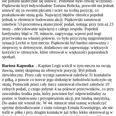
nie potrafił skutecznie się ustawić. Podobnie było chwilę wcześniej -
Piątkowski krył indywidualnie Tomasa Bobcka, pozwolił mu jednak
ustawić się za swoimi plecami i uciec na wolną pozycję, co
poskutkowało stratą gola. Najwięcej błędów obrońca popełnił
jednak w elemencie budowania akcji. Piątkowski zanotował
zaledwie 53-procentową skuteczność podań, notując przy tym aż 23
straty - zdecydowanie najwięcej z całego zespołu. Popełnił
kardynalny błąd w 78. minucie, zagrywając wprost pod nogi
przeciwnika na własnej połowie, co było przyczyną najgroźniejszej
sytuacji Lechii w tym meczu. Piątkowski był bardzo nieuważny i
niepewny w defensywie, dodatkowo nie zapewniając większych
korzyści w ofensywie, które oferował w większości poprzednich
spotkań.
Bartosz Kapustka
- Kapitan Legii wrócił w tym meczu na swoją
dawną, mniej skupioną na ofensywie pozycję. Był jednak
niewidoczny. Przez cały występ zanotował zaledwie 31 kontaktów
z piłką, a prawie co trzecie jego dotknięcie futbolówki kończyło się
stratą. Pomocnik przez cały mecz zanotował również zaledwie 10
celnych podań, z czego jedynie 4 na połowie przeciwników, co przy
zawodniku środka pola, który powinien być odpowiedzialny za
pomoc w budowaniu i przyspieszeniu akcji, jest fatalną statystyką.
Do ataku nie wnosił nic. W 44. minucie miał szansę wykończyć
sprytne dośrodkowanie z rzutu rożnego Ermala Krasniqiego, ale nie
trafił w piłkę i przy drugim kontakcie już tylko lekko skierował ją w