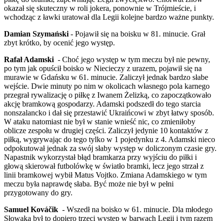
okazał się skuteczny w roli jokera, ponownie w Trójmieście, i
wchodząc z ławki uratował dla Legii kolejne bardzo ważne punkty.
Damian Szymański
- Pojawił się na boisku w 81. minucie. Grał
zbyt krótko, by ocenić jego występ.
Rafał Adamski
- Choć jego występ w tym meczu był nie pewny,
po tym jak opuścił boisko w Niecieczy z urazem, pojawił się na
murawie w Gdańsku w 61. minucie. Zaliczył jednak bardzo słabe
wejście. Dwie minuty po nim w okolicach własnego pola karnego
przegrał rywalizację o piłkę z Iwanem Żelizką, co zapoczątkowało
akcję bramkową gospodarzy. Adamski podszedł do tego starcia
nonszalancko i dał się przestawić Ukraińcowi w zbyt łatwy sposób.
W ataku natomiast nie był w stanie wnieść nic, co zmieniłoby
oblicze zespołu w drugiej części. Zaliczył jedynie 10 kontaktów z
piłką, wygrywając do tego tylko w 1 pojedynku z 4. Adamski nieco
odpokutował jednak za swój słaby występ w doliczonym czasie gry.
Napastnik wykorzystał błąd bramkarza przy wyjściu do piłki i
głową skierował futbolówkę w światło bramki, lecz jego strzał z
linii bramkowej wybił Matus Vojtko. Zmiana Adamskiego w tym
meczu była naprawdę słaba. Być może nie był w pełni
przygotowany do gry.
Samuel Kováčik
- Wszedł na boisko w 61. minucie. Dla młodego
Słowaka był to dopiero trzeci występ w barwach Legii i tym razem