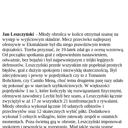
Jan Leszczyński
- Młody obrońca w końcu otrzymał szansę na
występ w wyjściowym składzie. Mecz przeciwko najlepszej
ofensywie w Ekstraklasie był dla niego prawdziwym testem
dojrzałości. Trzeba przyznać, że 19-latek zdał go z oceną wzorową.
Od początku spotkania grał z odpowiednim nastawieniem,
odważnie, bez bojaźni i był najpewniejszym z trójki legijnych
defensorów. Leszczyński przede wszystkim nie popełniał prostych
błędów, grał z dużym spokojem i niezwykłą skutecznością. Był
zdecydowany i pewny w pojedynkach czy to z Tomasem
Bobckiem, czy Camilo Meną, choć temu drugiemu parę razy udało
się pokonać go w starciach szybkościowych. W większości
pojedynków 1 na 1, które kończyły się rozwiązaniami fizycznymi,
ofensywni zawodnicy Lechii byli bez szans, a Leszczyński łącznie
zwyciężył w aż 17 ze wszystkich 21 konfrontacjach z rywalami.
Młody obrońca wykonał łącznie 10 udanych odbiorów i
przechwytów oraz 12 skutecznych wybić piłki. Dodatkowo
wykonał 5 celnych wślizgów, które ratowały zespół w ostatnich
momentach. Poza świetną grą w obronie, Leszczyński imponował
spokojem i pewnością w rozegraniu. Miał także swoją szansę