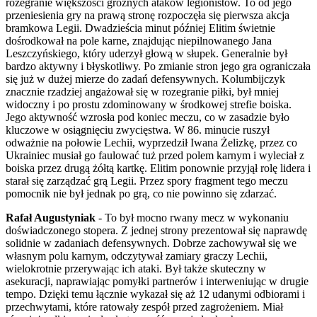
rozegranie większości groźnych ataków legionistów. To od jego
przeniesienia gry na prawą stronę rozpoczęła się pierwsza akcja
bramkowa Legii. Dwadzieścia minut później Elitim świetnie
dośrodkował na pole karne, znajdując niepilnowanego Jana
Leszczyńskiego, który uderzył głową w słupek. Generalnie był
bardzo aktywny i błyskotliwy. Po zmianie stron jego gra ograniczała
się już w dużej mierze do zadań defensywnych. Kolumbijczyk
znacznie rzadziej angażował się w rozegranie piłki, był mniej
widoczny i po prostu zdominowany w środkowej strefie boiska.
Jego aktywność wzrosła pod koniec meczu, co w zasadzie było
kluczowe w osiągnięciu zwycięstwa. W 86. minucie ruszył
odważnie na połowie Lechii, wyprzedził Iwana Żelizkę, przez co
Ukrainiec musiał go faulować tuż przed polem karnym i wyleciał z
boiska przez drugą żółtą kartkę. Elitim ponownie przyjął rolę lidera i
starał się zarządzać grą Legii. Przez spory fragment tego meczu
pomocnik nie był jednak po grą, co nie powinno się zdarzać.
Rafał Augustyniak
- To był mocno rwany mecz w wykonaniu
doświadczonego stopera. Z jednej strony prezentował się naprawdę
solidnie w zadaniach defensywnych. Dobrze zachowywał się we
własnym polu karnym, odczytywał zamiary graczy Lechii,
wielokrotnie przerywając ich ataki. Był także skuteczny w
asekuracji, naprawiając pomyłki partnerów i interweniując w drugie
tempo. Dzięki temu łącznie wykazał się aż 12 udanymi odbiorami i
przechwytami, które ratowały zespół przed zagrożeniem. Miał