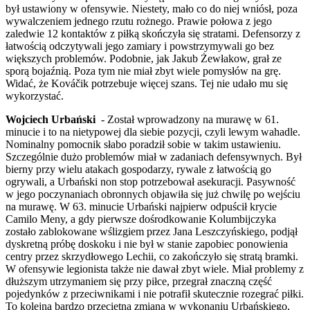
był ustawiony w ofensywie. Niestety, mało co do niej wniósł, poza
wywalczeniem jednego rzutu rożnego. Prawie połowa z jego
zaledwie 12 kontaktów z piłką skończyła się stratami. Defensorzy z
łatwością odczytywali jego zamiary i powstrzymywali go bez
większych problemów. Podobnie, jak Jakub Żewłakow, grał ze
sporą bojaźnią. Poza tym nie miał zbyt wiele pomysłów na grę.
Widać, że Kováčik potrzebuje więcej szans. Tej nie udało mu się
wykorzystać.
Wojciech Urbański
- Został wprowadzony na murawę w 61.
minucie i to na nietypowej dla siebie pozycji, czyli lewym wahadle.
Nominalny pomocnik słabo poradził sobie w takim ustawieniu.
Szczególnie dużo problemów miał w zadaniach defensywnych. Był
bierny przy wielu atakach gospodarzy, rywale z łatwością go
ogrywali, a Urbański non stop potrzebował asekuracji. Pasywność
w jego poczynaniach obronnych objawiła się już chwilę po wejściu
na murawę. W 63. minucie Urbański najpierw odpuścił krycie
Camilo Meny, a gdy pierwsze dośrodkowanie Kolumbijczyka
zostało zablokowane wślizgiem przez Jana Leszczyńskiego, podjął
dyskretną próbę doskoku i nie był w stanie zapobiec ponowienia
centry przez skrzydłowego Lechii, co zakończyło się stratą bramki.
W ofensywie legionista także nie dawał zbyt wiele. Miał problemy z
dłuższym utrzymaniem się przy piłce, przegrał znaczną część
pojedynków z przeciwnikami i nie potrafił skutecznie rozegrać piłki.
To kolejna bardzo przeciętna zmiana w wykonaniu Urbańskiego,