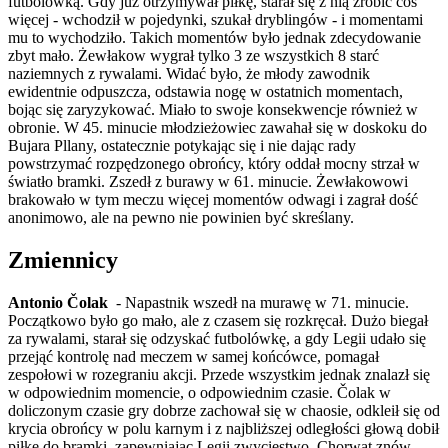
futbolówką. Gdy już otrzymywał piłkę, starał się z nią zrobić coś
więcej - wchodził w pojedynki, szukał dryblingów - i momentami
mu to wychodziło. Takich momentów było jednak zdecydowanie
zbyt mało. Żewłakow wygrał tylko 3 ze wszystkich 8 starć
naziemnych z rywalami. Widać było, że młody zawodnik
ewidentnie odpuszcza, odstawia nogę w ostatnich momentach,
bojąc się zaryzykować. Miało to swoje konsekwencje również w
obronie. W 45. minucie młodzieżowiec zawahał się w doskoku do
Bujara Pllany, ostatecznie potykając się i nie dając rady
powstrzymać rozpędzonego obrońcy, który oddał mocny strzał w
światło bramki. Zszedł z burawy w 61. minucie. Żewłakowowi
brakowało w tym meczu więcej momentów odwagi i zagrał dość
anonimowo, ale na pewno nie powinien być skreślany.
Zmiennicy
Antonio Čolak
- Napastnik wszedł na murawę w 71. minucie.
Początkowo było go mało, ale z czasem się rozkręcał. Dużo biegał
za rywalami, starał się odzyskać futbolówkę, a gdy Legii udało się
przejąć kontrolę nad meczem w samej końcówce, pomagał
zespołowi w rozegraniu akcji. Przede wszystkim jednak znalazł się
w odpowiednim momencie, o odpowiednim czasie. Čolak w
doliczonym czasie gry dobrze zachował się w chaosie, odkleił się od
krycia obrońcy w polu karnym i z najbliższej odległości głową dobił
piłkę do bramki, zapewniając Legii zwycięstwo. Chorwat znów