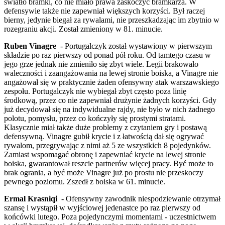
światło bramki, co nie miało prawa zaskoczyć bramkarza. W
defensywie także nie zapewniał większych korzyści. Był raczej
bierny, jedynie biegał za rywalami, nie przeszkadzając im zbytnio w
rozegraniu akcji. Został zmieniony w 81. minucie.
Ruben Vinagre
- Portugalczyk został wystawiony w pierwszym
składzie po raz pierwszy od ponad pół roku. Od tamtego czasu w
jego grze jednak nie zmieniło się zbyt wiele. Legii brakowało
waleczności i zaangażowania na lewej stronie boiska, a Vinagre nie
angażował się w praktycznie żaden ofensywny atak warszawskiego
zespołu. Portugalczyk nie wybiegał zbyt często poza linię
środkową, przez co nie zapewniał drużynie żadnych korzyści. Gdy
już decydował się na indywidualne rajdy, nie było w nich żadnego
polotu, pomysłu, przez co kończyły się prostymi stratami.
Klasycznie miał także duże problemy z czytaniem gry i postawą
defensywną. Vinagre gubił krycie i z łatwością dał się ogrywać
rywalom, przegrywając z nimi aż 5 ze wszystkich 8 pojedynków.
Zamiast wspomagać obronę i zapewniać krycie na lewej stronie
boiska, gwarantował reszcie partnerów więcej pracy. Być może to
brak ogrania, a być może Vinagre już po prostu nie przeskoczy
pewnego poziomu. Zszedł z boiska w 61. minucie.
Ermal Krasniqi
- Ofensywny zawodnik niespodziewanie otrzymał
szansę i wystąpił w wyjściowej jedenastce po raz pierwszy od
końcówki lutego. Poza pojedynczymi momentami - uczestnictwem