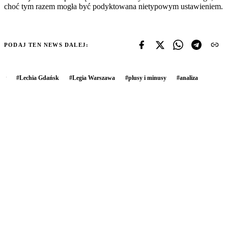
choć tym razem mogła być podyktowana nietypowym ustawieniem.
PODAJ TEN NEWS DALEJ:
#
Lechia Gdańsk
#
Legia Warszawa
#
plusy i minusy
#
analiza