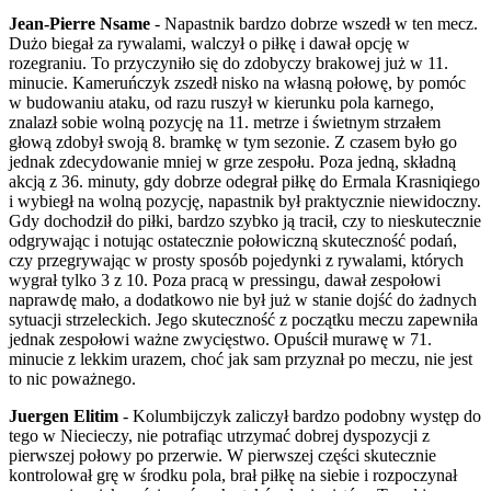
Jean-Pierre Nsame
- Napastnik bardzo dobrze wszedł w ten mecz.
Dużo biegał za rywalami, walczył o piłkę i dawał opcję w
rozegraniu. To przyczyniło się do zdobyczy brakowej już w 11.
minucie. Kameruńczyk zszedł nisko na własną połowę, by pomóc
w budowaniu ataku, od razu ruszył w kierunku pola karnego,
znalazł sobie wolną pozycję na 11. metrze i świetnym strzałem
głową zdobył swoją 8. bramkę w tym sezonie. Z czasem było go
jednak zdecydowanie mniej w grze zespołu. Poza jedną, składną
akcją z 36. minuty, gdy dobrze odegrał piłkę do Ermala Krasniqiego
i wybiegł na wolną pozycję, napastnik był praktycznie niewidoczny.
Gdy dochodził do piłki, bardzo szybko ją tracił, czy to nieskutecznie
odgrywając i notując ostatecznie połowiczną skuteczność podań,
czy przegrywając w prosty sposób pojedynki z rywalami, których
wygrał tylko 3 z 10. Poza pracą w pressingu, dawał zespołowi
naprawdę mało, a dodatkowo nie był już w stanie dojść do żadnych
sytuacji strzeleckich. Jego skuteczność z początku meczu zapewniła
jednak zespołowi ważne zwycięstwo. Opuścił murawę w 71.
minucie z lekkim urazem, choć jak sam przyznał po meczu, nie jest
to nic poważnego.
Juergen Elitim
- Kolumbijczyk zaliczył bardzo podobny występ do
tego w Niecieczy, nie potrafiąc utrzymać dobrej dyspozycji z
pierwszej połowy po przerwie. W pierwszej części skutecznie
kontrolował grę w środku pola, brał piłkę na siebie i rozpoczynał