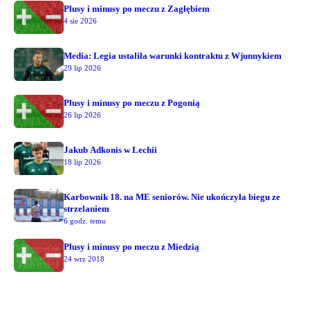
Plusy i minusy po meczu z Zagłębiem
4 sie 2026
Media: Legia ustaliła warunki kontraktu z Wjunnykiem
29 lip 2026
Plusy i minusy po meczu z Pogonią
26 lip 2026
Jakub Adkonis w Lechii
18 lip 2026
Karbownik 18. na ME seniorów. Nie ukończyła biegu ze
strzelaniem
6 godz. temu
Plusy i minusy po meczu z Miedzią
24 wrz 2018