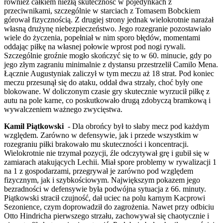
również całkiem niezłą skuteczność w pojedynkach z
przeciwnikami, szczególnie w starciach z Tomasem Bobckiem
górował fizycznością. Z drugiej strony jednak wielokrotnie narażał
własną drużynę niebezpieczeństwo. Jego rozegranie pozostawiało
wiele do życzenia, popełniał w nim sporo błędów, momentami
oddając piłkę na własnej połowie wprost pod nogi rywali.
Szczególnie groźnie mogło skończyć się to w 60. minucie, gdy po
jego złym zagraniu minimalnie z dystansu przestrzelił Camilo Mena.
Łącznie Augustyniak zaliczył w tym meczu aż 18 strat. Pod koniec
meczu przesunął się do ataku, oddał dwa strzały, choć były one
blokowane. W doliczonym czasie gry skutecznie wyrzucił piłkę z
autu na pole karne, co poskutkowało drugą zdobyczą bramkową i
wywalczeniem ważnego zwycięstwa.
Kamil Piątkowski
- Dla obrońcy był to słaby mecz pod każdym
względem. Zarówno w defensywie, jak i przede wszystkim w
rozegraniu piłki brakowało mu skuteczności i koncentracji.
Wielokrotnie nie trzymał pozycji, źle odczytywał grę i gubił się w
zamiarach atakujących Lechii. Miał spore problemy w rywalizacji 1
na 1 z gospodarzami, przegrywał je zarówno pod względem
fizycznym, jak i szybkościowym. Największym pokazem jego
bezradności w defensywie była podwójna sytuacja z 66. minuty.
Piątkowski stracił czujność, dał uciec na polu karnym Kacprowi
Sezonience, czym doprowadził do zagrożenia. Nawet przy odbiciu
Otto Hindricha pierwszego strzału, zachowywał się chaotycznie i