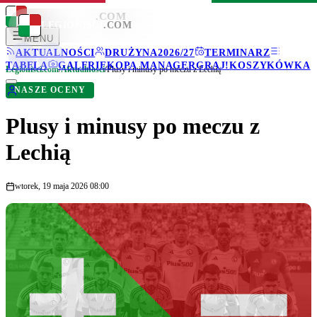
LEGIONISCI
.COM
LEGIONISCI
.COM
MENU
AKTUALNOŚCI
DRUŻYNA
2026/27
TERMINARZ
TABELA
GALERIE
KOPA MANAGER
GRAJ!
KOSZYKÓWKA
Legionisci.com
/
Aktualności
/
Plusy i minusy po meczu z Lechią
NASZE OCENY
Plusy i minusy po meczu z
Lechią
wtorek, 19 maja 2026 08:00