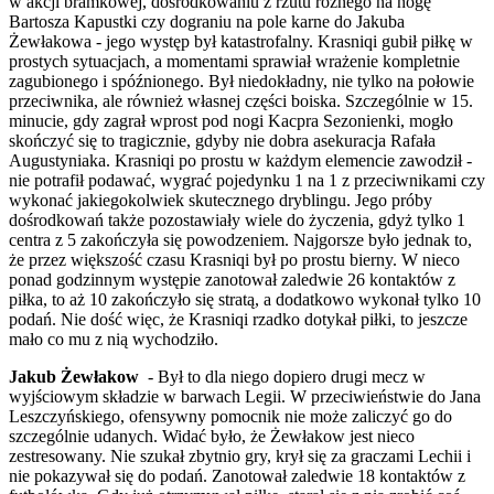
w akcji bramkowej, dośrodkowaniu z rzutu rożnego na nogę
Bartosza Kapustki czy dograniu na pole karne do Jakuba
Żewłakowa - jego występ był katastrofalny. Krasniqi gubił piłkę w
prostych sytuacjach, a momentami sprawiał wrażenie kompletnie
zagubionego i spóźnionego. Był niedokładny, nie tylko na połowie
przeciwnika, ale również własnej części boiska. Szczególnie w 15.
minucie, gdy zagrał wprost pod nogi Kacpra Sezonienki, mogło
skończyć się to tragicznie, gdyby nie dobra asekuracja Rafała
Augustyniaka. Krasniqi po prostu w każdym elemencie zawodził -
nie potrafił podawać, wygrać pojedynku 1 na 1 z przeciwnikami czy
wykonać jakiegokolwiek skutecznego dryblingu. Jego próby
dośrodkowań także pozostawiały wiele do życzenia, gdyż tylko 1
centra z 5 zakończyła się powodzeniem. Najgorsze było jednak to,
że przez większość czasu Krasniqi był po prostu bierny. W nieco
ponad godzinnym występie zanotował zaledwie 26 kontaktów z
piłka, to aż 10 zakończyło się stratą, a dodatkowo wykonał tylko 10
podań. Nie dość więc, że Krasniqi rzadko dotykał piłki, to jeszcze
mało co mu z nią wychodziło.
Jakub Żewłakow
- Był to dla niego dopiero drugi mecz w
wyjściowym składzie w barwach Legii. W przeciwieństwie do Jana
Leszczyńskiego, ofensywny pomocnik nie może zaliczyć go do
szczególnie udanych. Widać było, że Żewłakow jest nieco
zestresowany. Nie szukał zbytnio gry, krył się za graczami Lechii i
nie pokazywał się do podań. Zanotował zaledwie 18 kontaktów z