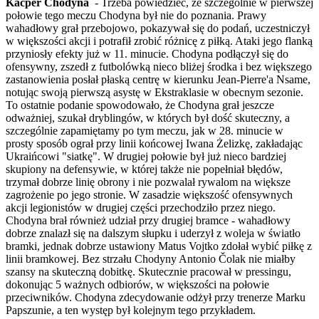
Kacper Chodyna
- Trzeba powiedzieć, że szczególnie w pierwszej
połowie tego meczu Chodyna był nie do poznania. Prawy
wahadłowy grał przebojowo, pokazywał się do podań, uczestniczył
w większości akcji i potrafił zrobić różnicę z piłką. Ataki jego flanką
przyniosły efekty już w 11. minucie. Chodyna podłączył się do
ofensywny, zszedł z futbolówką nieco bliżej środka i bez większego
zastanowienia posłał płaską centrę w kierunku Jean-Pierre'a Nsame,
notując swoją pierwszą asystę w Ekstraklasie w obecnym sezonie.
To ostatnie podanie spowodowało, że Chodyna grał jeszcze
odważniej, szukał dryblingów, w których był dość skuteczny, a
szczególnie zapamiętamy po tym meczu, jak w 28. minucie w
prosty sposób ograł przy linii końcowej Iwana Żelizkę, zakładając
Ukraińcowi "siatkę". W drugiej połowie był już nieco bardziej
skupiony na defensywie, w której także nie popełniał błędów,
trzymał dobrze linię obrony i nie pozwalał rywalom na większe
zagrożenie po jego stronie. W zasadzie większość ofensywnych
akcji legionistów w drugiej części przechodziło przez niego.
Chodyna brał również udział przy drugiej bramce - wahadłowy
dobrze znalazł się na dalszym słupku i uderzył z woleja w światło
bramki, jednak dobrze ustawiony Matus Vojtko zdołał wybić piłkę z
linii bramkowej. Bez strzału Chodyny Antonio Čolak nie miałby
szansy na skuteczną dobitkę. Skutecznie pracował w pressingu,
dokonując 5 ważnych odbiorów, w większości na połowie
przeciwników. Chodyna zdecydowanie odżył przy trenerze Marku
Papszunie, a ten występ był kolejnym tego przykładem.