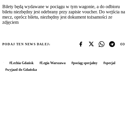
Bilety będą wydawane w pociągu w tym wagonie, a do odbioru
biletu niezbędny jest odebrany przy zapisie voucher. Do wejścia na
mecz, oprócz biletu, niezbędny jest dokument tożsamości ze
zdjęciem
PODAJ TEN NEWS DALEJ:
#
Lechia Gdańsk
#
Legia Warszawa
#
pociąg specjalny
#
specjal
#
wyjazd do Gdańska