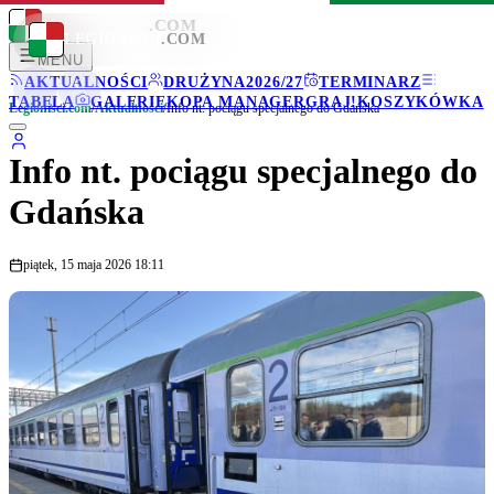
LEGIONISCI
.COM
LEGIONISCI
.COM
MENU
AKTUALNOŚCI
DRUŻYNA
2026/27
TERMINARZ
TABELA
GALERIE
KOPA MANAGER
GRAJ!
KOSZYKÓWKA
Legionisci.com
/
Aktualności
/
Info nt. pociągu specjalnego do Gdańska
Info nt. pociągu specjalnego do
Gdańska
piątek, 15 maja 2026 18:11