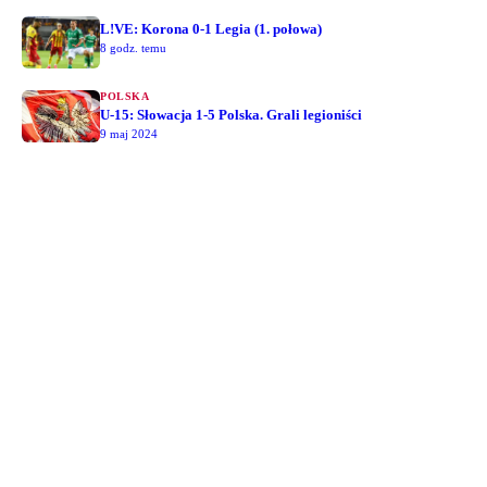
L!VE: Korona 0-1 Legia (1. połowa)
8 godz. temu
POLSKA
U-15: Słowacja 1-5 Polska. Grali legioniści
9 maj 2024