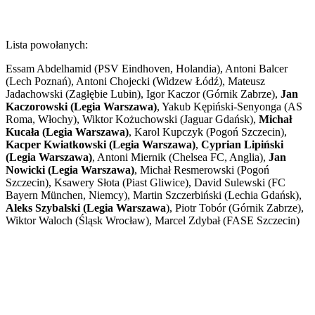
Lista powołanych:
Essam Abdelhamid (PSV Eindhoven, Holandia), Antoni Balcer
(Lech Poznań), Antoni Chojecki (Widzew Łódź), Mateusz
Jadachowski (Zagłębie Lubin), Igor Kaczor (Górnik Zabrze),
Jan
Kaczorowski (Legia Warszawa)
, Yakub Kępiński-Senyonga (AS
Roma, Włochy), Wiktor Kożuchowski (Jaguar Gdańsk),
Michał
Kucała (Legia Warszawa)
, Karol Kupczyk (Pogoń Szczecin),
Kacper Kwiatkowski (Legia Warszawa)
,
Cyprian Lipiński
(Legia Warszawa)
, Antoni Miernik (Chelsea FC, Anglia),
Jan
Nowicki (Legia Warszawa)
, Michał Resmerowski (Pogoń
Szczecin), Ksawery Słota (Piast Gliwice), David Sulewski (FC
Bayern München, Niemcy), Martin Szczerbiński (Lechia Gdańsk),
Aleks Szybalski (Legia Warszawa
), Piotr Tobór (Górnik Zabrze),
Wiktor Waloch (Śląsk Wrocław), Marcel Zdybał (FASE Szczecin)