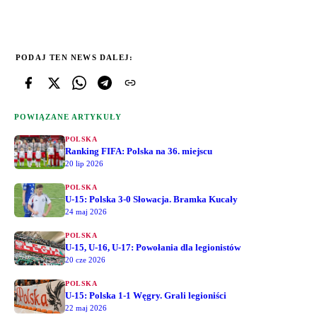
PODAJ TEN NEWS DALEJ:
POWIĄZANE ARTYKUŁY
POLSKA
Ranking FIFA: Polska na 36. miejscu
20 lip 2026
POLSKA
U-15: Polska 3-0 Słowacja. Bramka Kucały
24 maj 2026
POLSKA
U-15, U-16, U-17: Powołania dla legionistów
20 cze 2026
POLSKA
U-15: Polska 1-1 Węgry. Grali legioniści
22 maj 2026