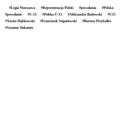
#
Legia Warszawa
#
Reprezentacja Polski
#
powołania
#
Polska
#
powołanie
#
U-15
#
Polska U-15
#
Aleksander Badowski
#
U15
#
Xavier Dąbkowski
#
Franciszek Stępniewski
#
Bartosz Przybyłko
#
Szymon Siekaniec