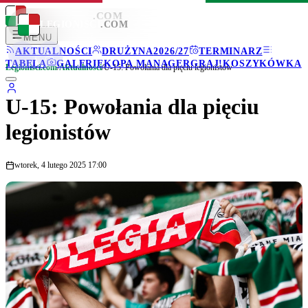
LEGIONISCI
.COM
LEGIONISCI
.COM
MENU
AKTUALNOŚCI
DRUŻYNA
2026/27
TERMINARZ
TABELA
GALERIE
KOPA MANAGER
GRAJ!
KOSZYKÓWKA
Legionisci.com
/
Aktualności
/
U-15: Powołania dla pięciu legionistów
U-15: Powołania dla pięciu
legionistów
wtorek, 4 lutego 2025 17:00