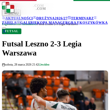
LEGIONISCI
.COM
LEGIONISCI
.COM
MENU
AKTUALNOŚCI
DRUŻYNA
2026/27
TERMINARZ
TABELA
GALERIE
KOPA MANAGER
GRAJ!
KOSZYKÓWKA
Legionisci.com
/
Aktualności
/
Futsal Leszno 2-3 Legia Warszawa
FUTSAL
Futsal Leszno 2-3 Legia
Warszawa
sobota, 28 marca 2026 21:42
wideo